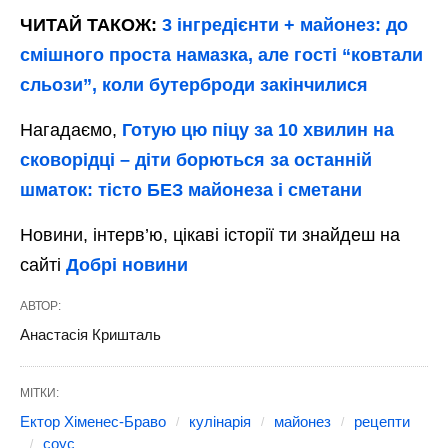
ЧИТАЙ ТАКОЖ:
3 інгредієнти + майонез: до
смішного проста намазка, але гості “ковтали
сльози”, коли бутерброди закінчилися
Нагадаємо,
Готую цю піцу за 10 хвилин на
сковорідці – діти борються за останній
шматок: тісто БЕЗ майонеза і сметани
Новини, інтерв’ю, цікаві історії ти знайдеш на
сайті
Добрі новини
АВТОР:
Анастасія Кришталь
МІТКИ:
Ектор Хіменес-Браво
кулінарія
майонез
рецепти
соус