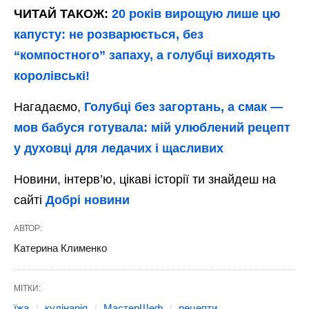
ЧИТАЙ ТАКОЖ:
20 років вирощую лише цю
капусту: не розварюється, без
“компостного” запаху, а голубці виходять
королівські!
Нагадаємо,
Голубці без загортань, а смак —
мов бабуся готувала: мій улюблений рецепт
у духовці для ледачих і щасливих
Новини, інтерв’ю, цікаві історії ти знайдеш на
сайті
Добрі новини
АВТОР:
Катерина Клименко
МІТКИ:
їжа
кулінарія
МастерШеф
рецепти