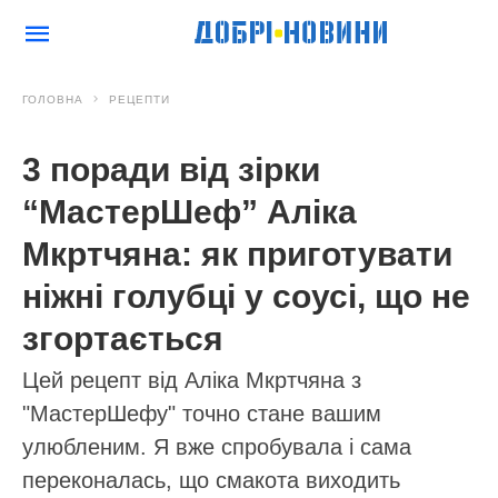
ГОЛОВНА
РЕЦЕПТИ
3 поради від зірки
“МастерШеф” Аліка
Мкртчяна: як приготувати
ніжні голубці у соусі, що не
згортається
Цей рецепт від Аліка Мкртчяна з
"МастерШефу" точно стане вашим
улюбленим. Я вже спробувала і сама
переконалась, що смакота виходить