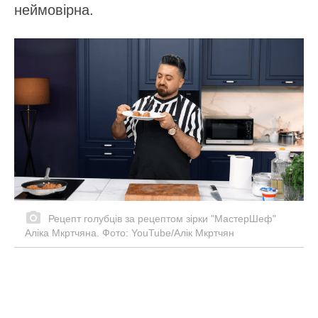
неймовірна.
Рецепт голубців за рецептом зірки "МастерШеф"
Аліка Мкртчяна. Фото: YouTube/Алік Мкртчян