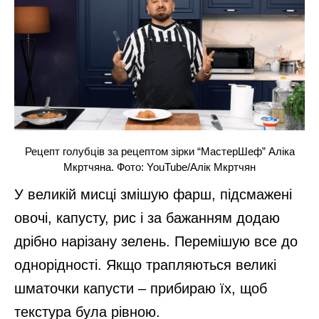
Рецепт голубців за рецептом зірки “МастерШеф” Аліка
Мкртчяна. Фото: YouTube/Алік Мкртчян
У великій мисці змішую фарш, підсмажені
овочі, капусту, рис і за бажанням додаю
дрібно нарізану зелень. Перемішую все до
однорідності. Якщо трапляються великі
шматочки капусти – прибираю їх, щоб
текстура була рівною.