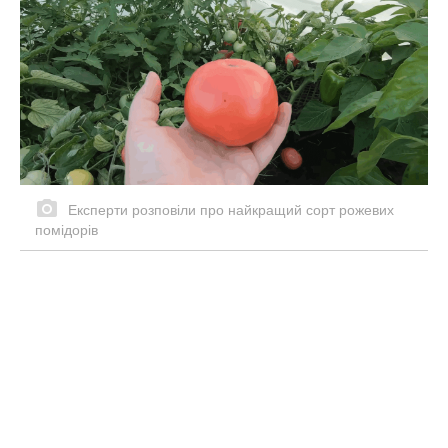
Експерти розповіли про найкращий сорт рожевих
помідорів