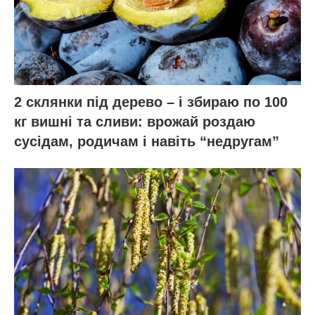
2 склянки під дерево – і збираю по 100
кг вишні та сливи: врожай роздаю
сусідам, родичам і навіть “недругам”