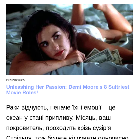
Раки відчують, неначе їхні емоції – це
океан у стані припливу. Місяць, ваш
покровитель, проходить крізь сузір’я
Стрільця, тож будете відчувати одночасно