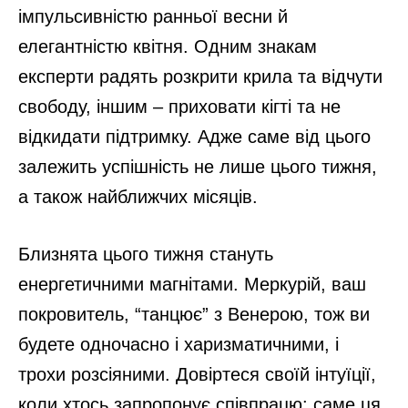
імпульсивністю ранньої весни й
елегантністю квітня. Одним знакам
експерти радять розкрити крила та відчути
свободу, іншим – приховати кігті та не
відкидати підтримку. Адже саме від цього
залежить успішність не лише цього тижня,
а також найближчих місяців.
Близнята цього тижня стануть
енергетичними магнітами. Меркурій, ваш
покровитель, “танцює” з Венерою, тож ви
будете одночасно і харизматичними, і
трохи розсіяними. Довіртеся своїй інтуїції,
коли хтось запропонує співпрацю: саме ця