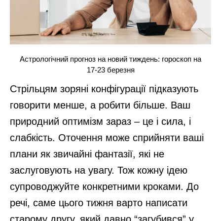
Астрологічний прогноз на новий тиждень: гороскоп на
17-23 березня
Стрільцям зоряні конфігурації підказують
говорити менше, а робити більше. Ваш
природний оптимізм зараз – це і сила, і
слабкість. Оточення може сприйняти ваші
плани як звичайні фантазії, які не
заслуговують на увагу. Тож кожну ідею
супроводжуйте конкретними кроками. До
речі, саме цього тижня варто написати
старому другу, який давно “загубився” у