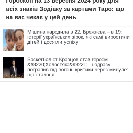
Гороскоп на 13 вересня 2024 року для
всіх знаків Зодіаку за картами Таро: що
на вас чекає у цей день
Мішина народила в 22, Брежнєва – в 19:
історії українських зірок, які самі виростили
дітей і досягли успіху
Баскетболіст Кравцов став героєм
&#8220;Холостяка&#8221;– і одразу
потрапив під вогонь критики через минуле:
що сталося