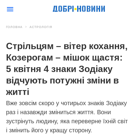
ГОЛОВНА
АСТРОЛОГІЯ
Стрільцям – вітер кохання,
Козерогам – мішок щастя:
5 квітня 4 знаки Зодіаку
відчують потужні зміни в
житті
Вже зовсім скоро у чотирьох знаків Зодіаку
раз і назавжди зміниться життя. Вони
зустрінуть людину, яка переверне їхній світ
і змінить його у кращу сторону.