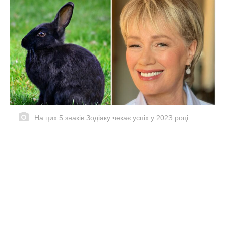
На цих 5 знаків Зодіаку чекає успіх у 2023 році