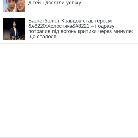
дітей і досягли успіху
Баскетболіст Кравцов став героєм
&#8220;Холостяка&#8221;– і одразу
потрапив під вогонь критики через минуле:
що сталося