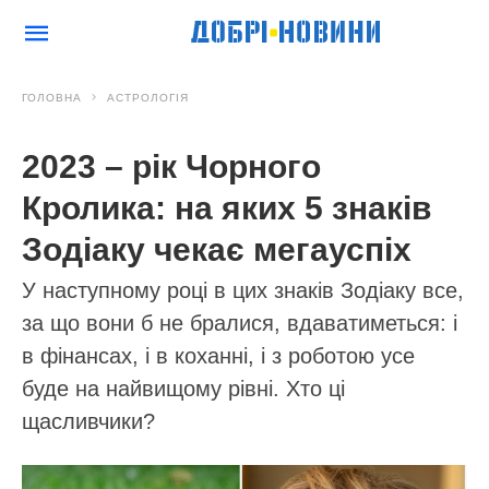
ГОЛОВНА
АСТРОЛОГІЯ
2023 – рік Чорного
Кролика: на яких 5 знаків
Зодіаку чекає мегауспіх
У наступному році в цих знаків Зодіаку все,
за що вони б не бралися, вдаватиметься: і
в фінансах, і в коханні, і з роботою усе
буде на найвищому рівні. Хто ці
щасливчики?