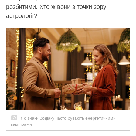
розбитими. Хто ж вони з точки зору
астрології?
Які знаки Зодіаку часто бувають енергетичними
вампірами