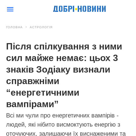
ГОЛОВНА
АСТРОЛОГІЯ
Після спілкування з ними
сил майже немає: цьох 3
знаків Зодіаку визнали
справжніми
“енергетичними
вампірами”
Всі ми чули про енергетичних вампірів -
людей, які нібито висмоктують енергію з
оточуючих, залишаючи їх виснаженими та