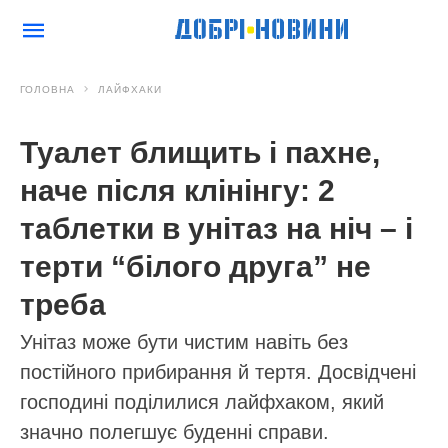
ГОЛОВНА
ЛАЙФХАКИ
Туалет блищить і пахне,
наче після клінінгу: 2
таблетки в унітаз на ніч – і
терти “білого друга” не
треба
Унітаз може бути чистим навіть без
постійного прибирання й тертя. Досвідчені
господині поділилися лайфхаком, який
значно полегшує буденні справи.