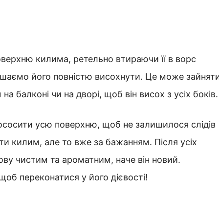
верхню килима, ретельно втираючи її в ворс
шаємо його повністю висохнути. Це може зайнят
на балконі чи на дворі, щоб він висох з усіх боків.
илососити усю поверхню, щоб не залишилося слідів
и килим, але то вже за бажанням. Після усіх
ову чистим та ароматним, наче він новий.
об переконатися у його дієвості!