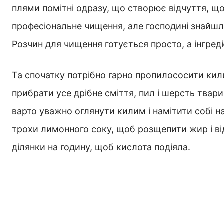
плями помітні одразу, що створює відчуття, щ
професіональне чищення, але господині знайшл
Розчин для чищення готується просто, а інгред
Та спочатку потрібно гарно пропилососити кили
прибрати усе дрібне сміття, пил і шерсть твари
варто уважно оглянути килим і намітити собі н
трохи лимонного соку, щоб розщепити жир і в
ділянки на годину, щоб кислота подіяла.