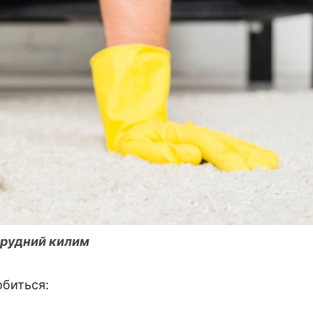
брудний килим
обиться: