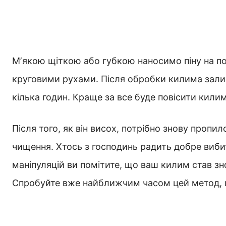
Мʼякою щіткою або губкою наносимо піну на по
круговими рухами. Після обробки килима зали
кілька годин. Краще за все буде повісити килим 
Після того, як він висох, потрібно знову проп
чищення. Хтось з господинь радить добре вибит
маніпуляцій ви помітите, що ваш килим став зн
Спробуйте вже найближчим часом цей метод, щ