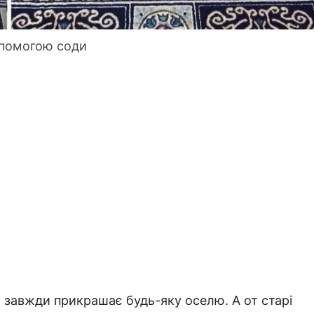
опомогою соди
 завжди прикрашає будь-яку оселю. А от старі