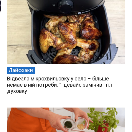
Лайфхаки
Відвезла мікрохвильовку у село – більше
немає в ній потреби: 1 девайс замінив і її, і
духовку