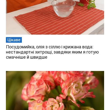
Цікаве
Посудомийка, олія з сіллю і крижана вода:
нестандартні хитрощі, завдяки яким я готую
смачніше й швидше