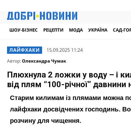
ШОУ-БІЗНЕС
РЕЦЕПТИ
МОДА
УКРАЇНА
САД-ГО
ЛАЙФХАКИ
15.09.2025 11:24
Автор:
Олександра Чумак
Плюхнула 2 ложки у воду – і ки
від плям “100-річної” давнини 
Старим килимам із плямами можна по
лайфхаки досвідчених господинь. В
розчину для чищення.