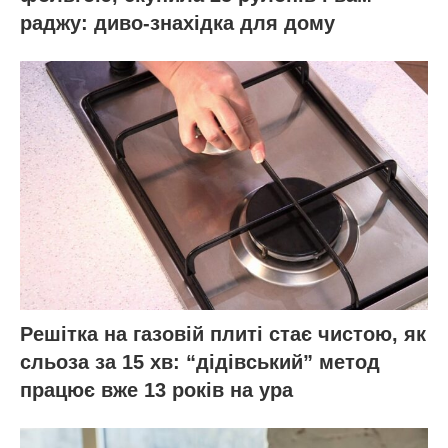
раджу: диво-знахідка для дому
Решітка на газовій плиті стає чистою, як
сльоза за 15 хв: “дідівський” метод
працює вже 13 років на ура