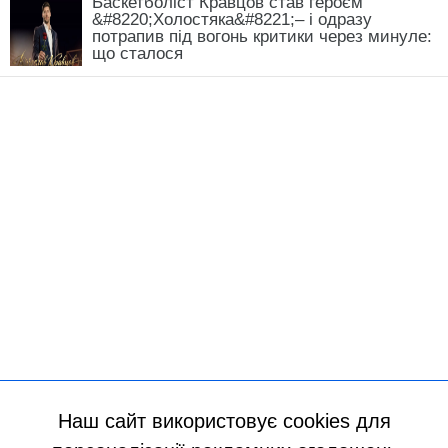
Баскетболіст Кравцов став героєм
&#8220;Холостяка&#8221;– і одразу
потрапив під вогонь критики через минуле:
що сталося
Наш сайт використовує cookies для