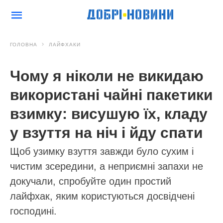
ГОЛОВНА
ЛАЙФХАКИ
Чому я ніколи не викидаю
використані чайні пакетики
взимку: висушую їх, кладу
у взуття на ніч і йду спати
Щоб узимку взуття завжди було сухим і
чистим зсередини, а неприємні запахи не
докучали, спробуйте один простий
лайфхак, яким користуються досвідчені
господині.