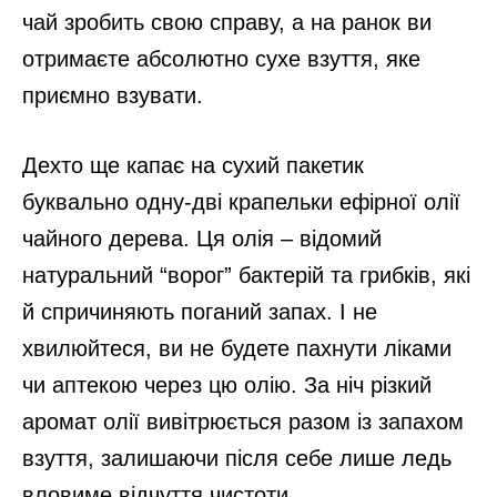
чай зробить свою справу, а на ранок ви
отримаєте абсолютно сухе взуття, яке
приємно взувати.
Дехто ще капає на сухий пакетик
буквально одну-дві крапельки ефірної олії
чайного дерева. Ця олія – відомий
натуральний “ворог” бактерій та грибків, які
й спричиняють поганий запах. І не
хвилюйтеся, ви не будете пахнути ліками
чи аптекою через цю олію. За ніч різкий
аромат олії вивітрюється разом із запахом
взуття, залишаючи після себе лише ледь
вловиме відчуття чистоти.