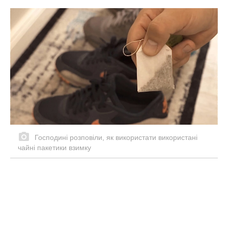
Господині розповіли, як використати використані
чайні пакетики взимку