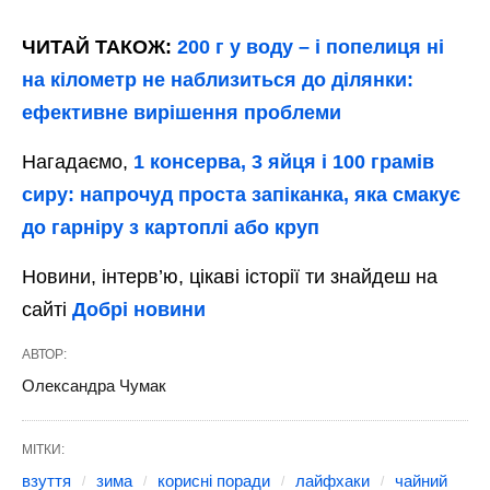
ЧИТАЙ ТАКОЖ:
200 г у воду – і попелиця ні
на кілометр не наблизиться до ділянки:
ефективне вирішення проблеми
Нагадаємо,
1 консерва, 3 яйця і 100 грамів
сиру: напрочуд проста запіканка, яка смакує
до гарніру з картоплі або круп
Новини, інтерв’ю, цікаві історії ти знайдеш на
сайті
Добрі новини
АВТОР:
Олександра Чумак
МІТКИ:
взуття
зима
корисні поради
лайфхаки
чайний