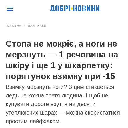
ГОЛОВНА
ЛАЙФХАКИ
Стопа не мокріє, а ноги не
мерзнуть — 1 речовина на
шкіру і ще 1 у шкарпетку:
порятунок взимку при -15
Взимку мерзнуть ноги? З цим стикається
ледь не кожна третя людина. І щоб не
купувати дороге взуття на десяти
утеплюючих шарах — можна скористатися
простим лайфхаком.