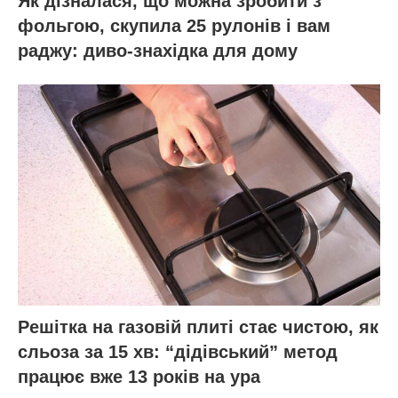
Як дізналася, що можна зробити з
фольгою, скупила 25 рулонів і вам
раджу: диво-знахідка для дому
Решітка на газовій плиті стає чистою, як
сльоза за 15 хв: “дідівський” метод
працює вже 13 років на ура