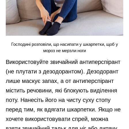
Господині розповіли, що насипати у шкарпетки, щоб у
мороз не мерзли ноги
Використовуйте звичайний антиперспірант
(не плутати з дезодорантом). Дезодорант
лише маскує запах, а от антиперспірант
містить речовини, які блокують виділення
поту. Нанесіть його на чисту суху стопу
перед тим, як вдягати шкарпетки. Якщо не
хочете використовувати спрей, можна
взяти звичайний тальк для ніг або дитячу