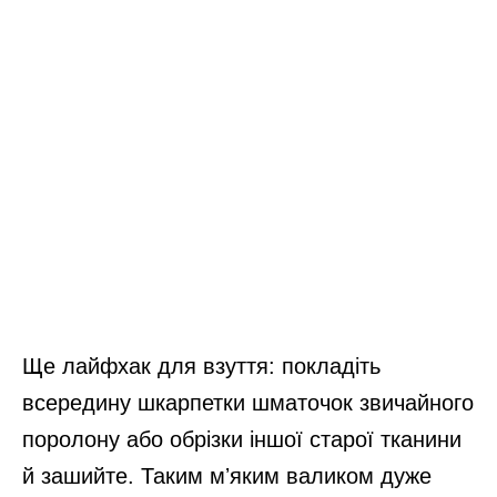
Ще лайфхак для взуття: покладіть
всередину шкарпетки шматочок звичайного
поролону або обрізки іншої старої тканини
й зашийте. Таким мʼяким валиком дуже