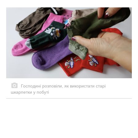
Господині розповіли, як використати старі
шкарпетки у побуті