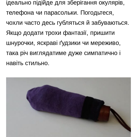
ідеально підійде для зберігання окулярів,
телефона чи парасольки. Погодьтеся,
чохли часто десь губляться й забуваються.
Якщо додати трохи фантазії, пришити
шнурочки, яскраві ґудзики чи мереживо,
така річ виглядатиме дуже симпатично і
навіть стильно.