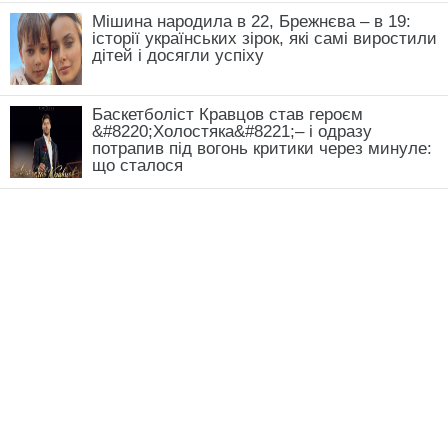
Мішина народила в 22, Брежнєва – в 19:
історії українських зірок, які самі виростили
дітей і досягли успіху
Баскетболіст Кравцов став героєм
&#8220;Холостяка&#8221;– і одразу
потрапив під вогонь критики через минуле:
що сталося