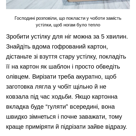
Господині розповіли, що покласти у чоботи замість
устілки, щоб ногам було тепло
Зробити устілку для ніг можна за 5 хвилин.
Знайдіть вдома гофрований картон,
дістаньте зі взуття стару устілку, покладіть
її на картон як шаблон і просто обведіть
олівцем. Вирізати треба акуратно, щоб
заготовка лягла у чобіт щільно й не
ковзала під час ходьби. Якщо картонна
вкладка буде “гуляти” всередині, вона
швидко зімнеться і почне заважати, тому
краще приміряти й підрізати зайве відразу.