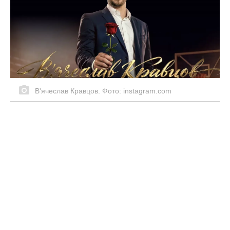
Як дізналася, що можна зробити з
фольгою, скупила 25 рулонів і вам
раджу: диво-знахідка для дому