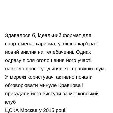
Решітка на газовій плиті стає чистою, як
сльоза за 15 хв: “дідівський” метод
працює вже 13 років на ура
Пил не витираю навіть перед приходом
гостей, бо його нема: “коронна фішка”