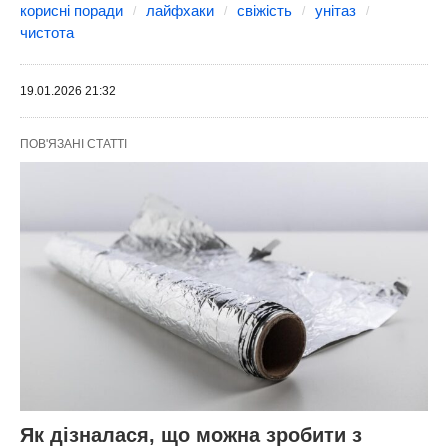
Господині розповіли, як підтримувати свіжість унітазу
без постійного миття