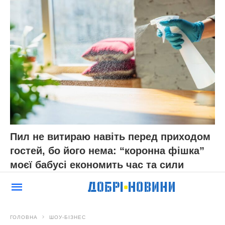
ЧИТАЙ ТАКОЖ:
У моєму “Оселедці під
шубою” не буде жодної кістки: запам’ятала
лише 1 хитрість від кухара з ресторану
Нагадаємо,
Банальні голубці більше не
готую! Справжня “родзинка” столу –
голубці-равлики. Перевірений рецепт
Новини, інтерв’ю, цікаві історії ти знайдеш на
сайті
Добрі новини