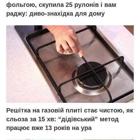
Спробуйте реалізувати цей простий
лайфхак, і ви помітите, що ваша сантехніка
довше залишається білосніжною, а
приємна свіжість у ванній кімнаті стає
постійним супутником. Це маленька
перемога над побутовою рутиною, яка
робить життя в хаті трохи легшим і
приємнішим. Бажаємо успіхів!