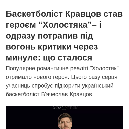
АВТОР:
Олександра Чумак
МІТКИ:
корисні поради
лайфхаки
свіжість
унітаз
чистота
19.01.2026 21:32
ПОВ'ЯЗАНІ СТАТТІ