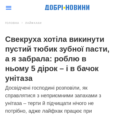
ГОЛОВНА
ЛАЙФХАКИ
Свекруха хотіла викинути
пустий тюбик зубної пасти,
а я забрала: роблю в
ньому 5 дірок – і в бачок
унітаза
Досвідчені господині розповіли, як
справлятися з неприємними запахами з
унітаза – терти й підчищати нічого не
потрібно, адже лайфхак працює при