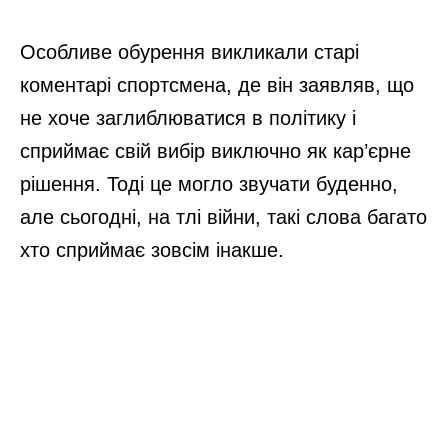
моєї бабусі економить час та сили