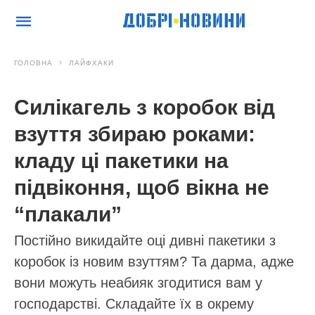
ГОЛОВНА
ЛАЙФХАКИ
Силікагель з коробок від
взуття збираю роками:
кладу ці пакетики на
підвіконня, щоб вікна не
“плакали”
Постійно викидайте оці дивні пакетики з
коробок із новим взуттям? Та дарма, адже
вони можуть неабияк згодитися вам у
господарстві. Складайте їх в окрему