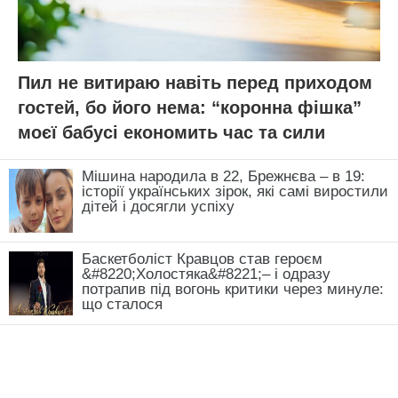
Пил не витираю навіть перед приходом
гостей, бо його нема: “коронна фішка”
моєї бабусі економить час та сили
Мішина народила в 22, Брежнєва – в 19:
історії українських зірок, які самі виростили
дітей і досягли успіху
Баскетболіст Кравцов став героєм
&#8220;Холостяка&#8221;– і одразу
потрапив під вогонь критики через минуле:
що сталося