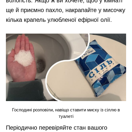
вологість. Якщо ж ви хочете, щоб у кімнаті
ще й приємно пахло, накрапайте у мисочку
кілька крапель улюбленої ефірної олії.
Господині розповіли, навіщо ставити миску із сіллю в
туалеті
Періодично перевіряйте стан вашого