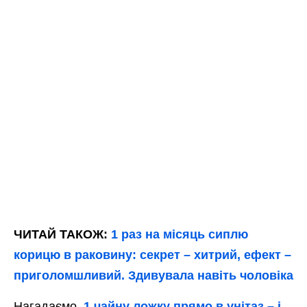
ЧИТАЙ ТАКОЖ:
1 раз на місяць сиплю
корицю в раковину: секрет – хитрий, ефект –
приголомшливий. Здивувала навіть чоловіка
Нагадаємо,
1 чайну ложку прямо в унітаз – і