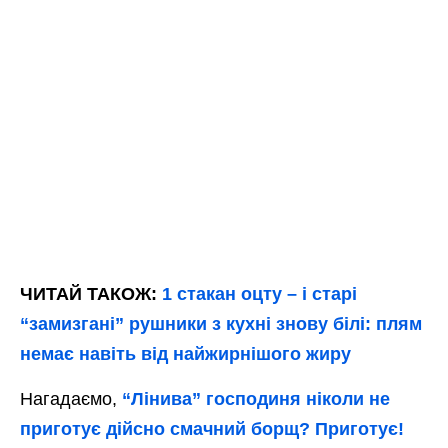
ЧИТАЙ ТАКОЖ:
1 стакан оцту – і старі
“замизгані” рушники з кухні знову білі: плям
немає навіть від найжирнішого жиру
Нагадаємо,
“Лінива” господиня ніколи не
приготує дійсно смачний борщ? Приготує!