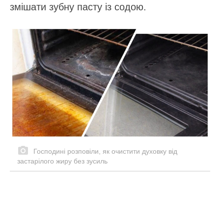
змішати зубну пасту із содою.
Господині розповіли, як очистити духовку від
застарілого жиру без зусиль