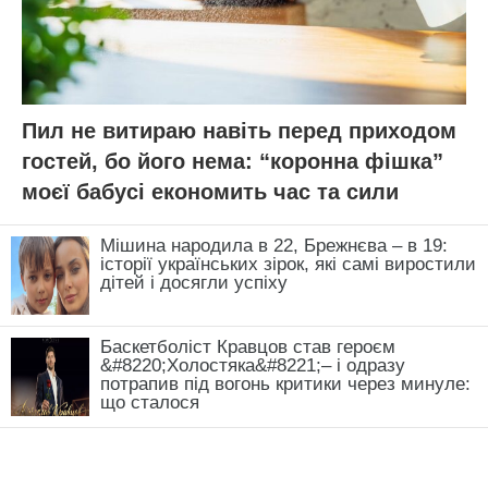
Пил не витираю навіть перед приходом
гостей, бо його нема: “коронна фішка”
моєї бабусі економить час та сили
Мішина народила в 22, Брежнєва – в 19:
історії українських зірок, які самі виростили
дітей і досягли успіху
Баскетболіст Кравцов став героєм
&#8220;Холостяка&#8221;– і одразу
потрапив під вогонь критики через минуле:
що сталося