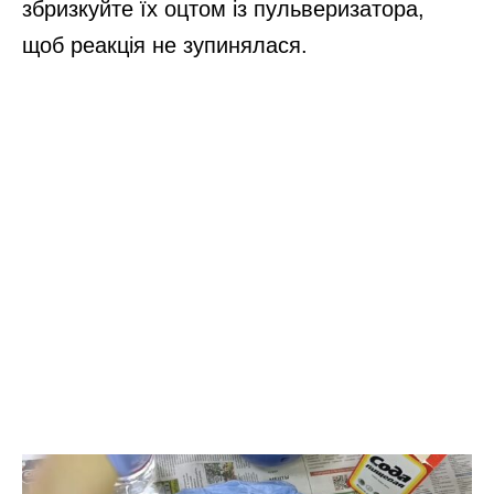
збризкуйте їх оцтом із пульверизатора,
щоб реакція не зупинялася.