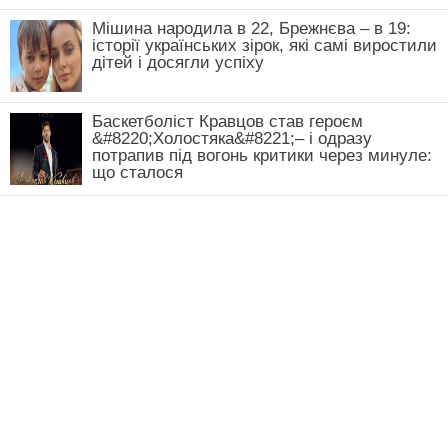
Мішина народила в 22, Брежнєва – в 19:
історії українських зірок, які самі виростили
дітей і досягли успіху
Баскетболіст Кравцов став героєм
&#8220;Холостяка&#8221;– і одразу
потрапив під вогонь критики через минуле:
що сталося