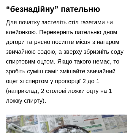
“безнадійну” пательню
Для початку застеліть стіл газетами чи
клейонкою. Переверніть пательню дном
догори та рясно посипте місця з нагаром
звичайною содою, а зверху збризніть соду
спиртовим оцтом. Якщо такого немає, то
зробіть суміш самі: змішайте звичайний
оцет зі спиртом у пропорції 2 до 1
(наприклад, 2 столові ложки оцту на 1
ложку спирту).