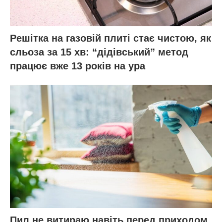
Решітка на газовій плиті стає чистою, як
сльоза за 15 хв: “дідівський” метод
працює вже 13 років на ура
Пил не витираю навіть перед приходом