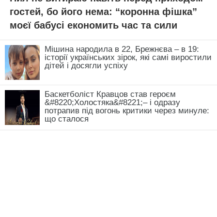
гостей, бо його нема: “коронна фішка”
моєї бабусі економить час та сили
Мішина народила в 22, Брежнєва – в 19:
історії українських зірок, які самі виростили
дітей і досягли успіху
Баскетболіст Кравцов став героєм
&#8220;Холостяка&#8221;– і одразу
потрапив під вогонь критики через минуле:
що сталося