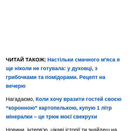
ЧИТАЙ ТАКОЖ:
Настільки смачного м’яса я
ще ніколи не готувала: у духовці, з
грибочками та помідорами. Рецепт на
вечерю
Нагадаємо,
Коли хочу вразити гостей своєю
“коронною” картопелькою, купую 1 літр
мінералки – це трюк моєї свекрухи
Новини, інтерв’ю, цікаві історії ти знайдеш на