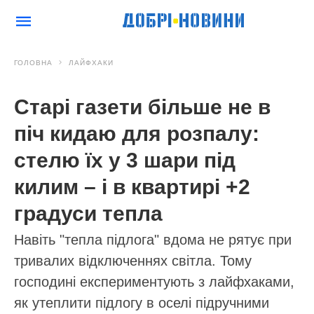
ГОЛОВНА
ЛАЙФХАКИ
Старі газети більше не в
піч кидаю для розпалу:
стелю їх у 3 шари під
килим – і в квартирі +2
градуси тепла
Навіть "тепла підлога" вдома не рятує при
тривалих відключеннях світла. Тому
господині експериментують з лайфхаками,
як утеплити підлогу в оселі підручними