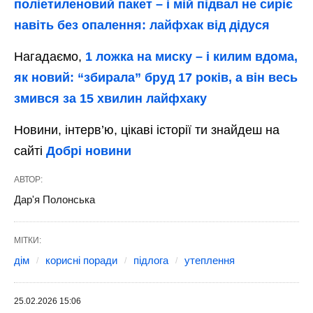
поліетиленовий пакет – і мій підвал не сиріє
навіть без опалення: лайфхак від дідуся
Нагадаємо,
1 ложка на миску – і килим вдома,
як новий: “збирала” бруд 17 років, а він весь
змився за 15 хвилин лайфхаку
Новини, інтерв’ю, цікаві історії ти знайдеш на
сайті
Добрі новини
АВТОР:
Дар'я Полонська
МІТКИ:
дім
корисні поради
підлога
утеплення
25.02.2026 15:06