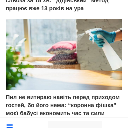
сльоза за 15 хв: “дідівський” метод
працює вже 13 років на ура
Пил не витираю навіть перед приходом
гостей, бо його нема: “коронна фішка”
моєї бабусі економить час та сили