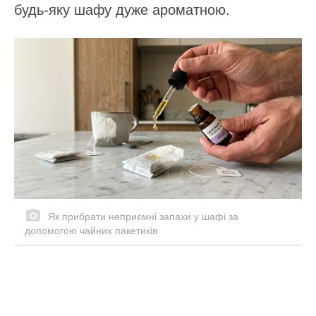
будь-яку шафу дуже ароматною.
Як прибрати неприємні запахи у шафі за
допомогою чайних пакетиків