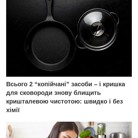
Всього 2 “копійчані” засоби – і кришка
для сковороди знову блищить
кришталевою чистотою: швидко і без
хімії