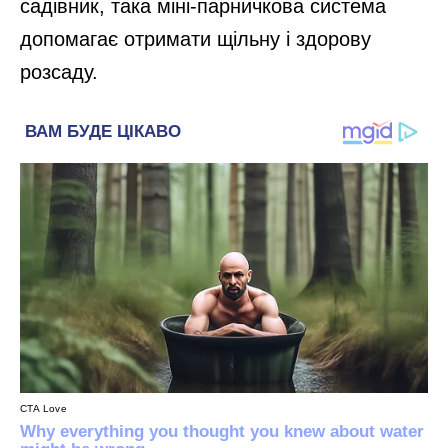
садівник, така міні-парничкова система
допомагає отримати щільну і здорову
розсаду.