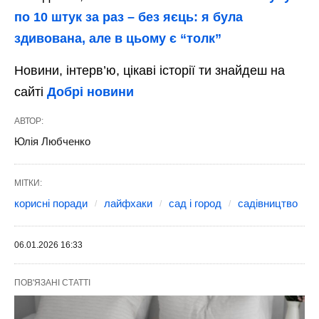
по 10 штук за раз – без яєць: я була
здивована, але в цьому є “толк”
Новини, інтерв’ю, цікаві історії ти знайдеш на
сайті
Добрі новини
АВТОР:
Юлія Любченко
МІТКИ:
корисні поради
лайфхаки
сад і город
садівництво
06.01.2026 16:33
ПОВ'ЯЗАНІ СТАТТІ