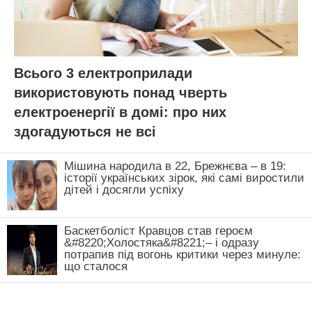
Всього 3 електроприлади
використовують понад чверть
електроенергії в домі: про них
здогадуються не всі
Мішина народила в 22, Брежнєва – в 19:
історії українських зірок, які самі виростили
дітей і досягли успіху
Баскетболіст Кравцов став героєм
&#8220;Холостяка&#8221;– і одразу
потрапив під вогонь критики через минуле:
що сталося