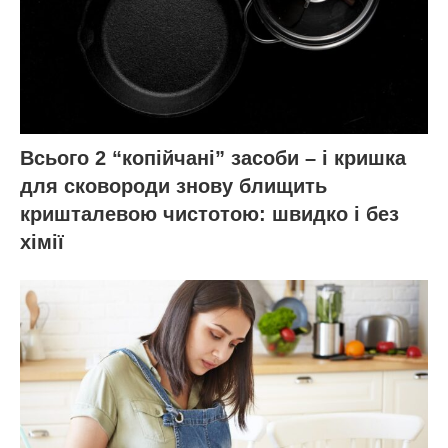
Всього 2 “копійчані” засоби – і кришка
для сковороди знову блищить
кришталевою чистотою: швидко і без
хімії