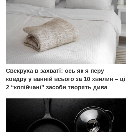
Свекруха в захваті: ось як я перу
ковдру у ванній всього за 10 хвилин – ці
2 “копійчані” засоби творять дива