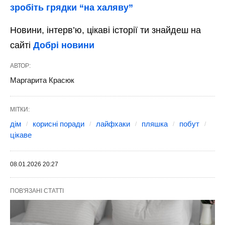
зробіть грядки “на халяву”
Новини, інтерв’ю, цікаві історії ти знайдеш на
сайті
Добрі новини
АВТОР:
Маргарита Красюк
МІТКИ:
дім
корисні поради
лайфхаки
пляшка
побут
цікаве
08.01.2026 20:27
ПОВ'ЯЗАНІ СТАТТІ