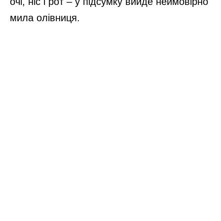
очі, ніс і рот – у підсумку вийде неймовірно
мила олівниця.