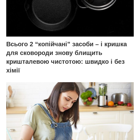
Всього 2 “копійчані” засоби – і кришка
для сковороди знову блищить
кришталевою чистотою: швидко і без
хімії