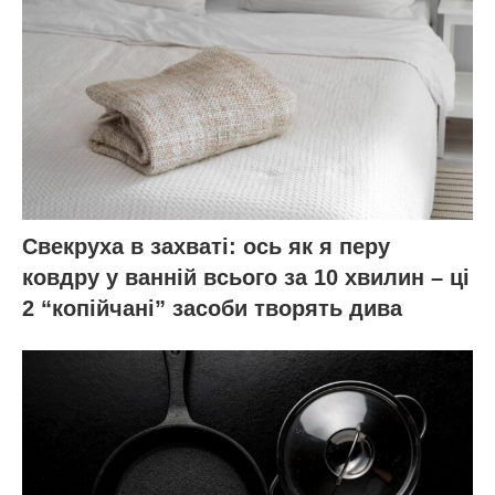
Свекруха в захваті: ось як я перу
ковдру у ванній всього за 10 хвилин – ці
2 “копійчані” засоби творять дива