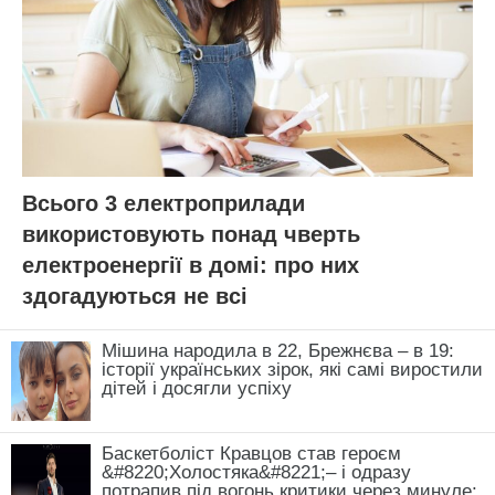
Всього 3 електроприлади
використовують понад чверть
електроенергії в домі: про них
здогадуються не всі
Мішина народила в 22, Брежнєва – в 19:
історії українських зірок, які самі виростили
дітей і досягли успіху
Баскетболіст Кравцов став героєм
&#8220;Холостяка&#8221;– і одразу
потрапив під вогонь критики через минуле: