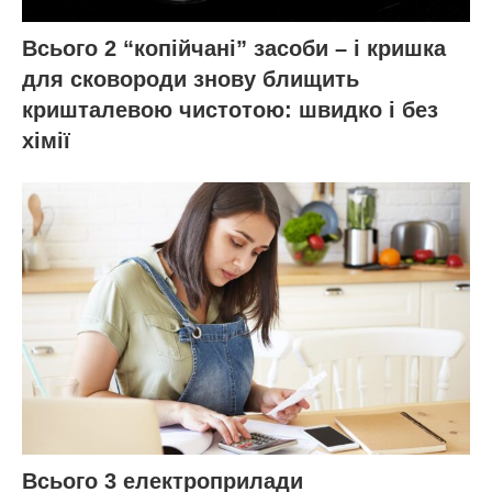
Всього 2 “копійчані” засоби – і кришка
для сковороди знову блищить
кришталевою чистотою: швидко і без
хімії
Всього 3 електроприлади