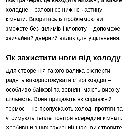
повітря через це виходить назовні, а важке
холодне – заповнює нижню частину
кімнати. Впоратись із проблемою ви
зможете без килимів і клопоту – допоможе
звичайний дверний валик для ущільнення.
Як захистити ноги від холоду
Для створення такого валика експерти
радять використовувати старі ковдри –
особливо байкові та вовняні мають високу
щільність. Вони працюють як справжній
термос – не пропускають холод, протяги та
утримують тепле повітря всередині кімнаті.
Зробивши з них захисний шар, ви створите