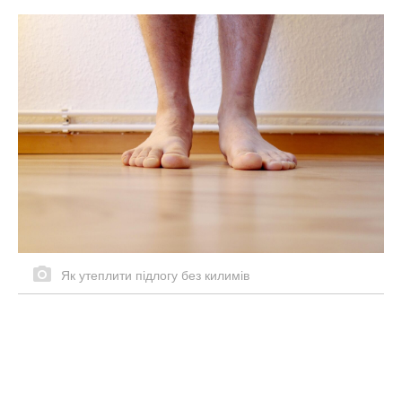
Як утеплити підлогу без килимів