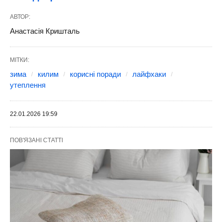
АВТОР:
Анастасія Кришталь
МІТКИ:
зима
килим
корисні поради
лайфхаки
утеплення
22.01.2026 19:59
ПОВ'ЯЗАНІ СТАТТІ