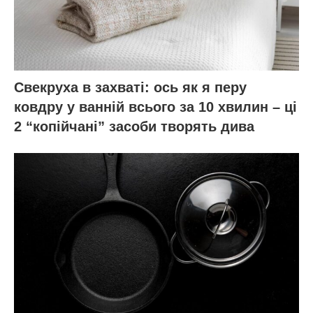
Свекруха в захваті: ось як я перу
ковдру у ванній всього за 10 хвилин – ці
2 “копійчані” засоби творять дива