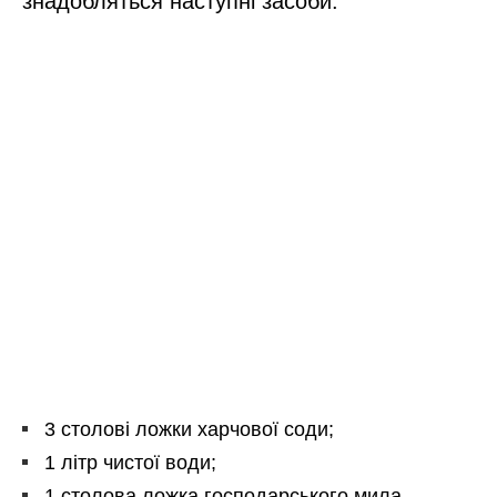
знадобляться наступні засоби:
3 столові ложки харчової соди;
1 літр чистої води;
1 столова ложка господарського мила