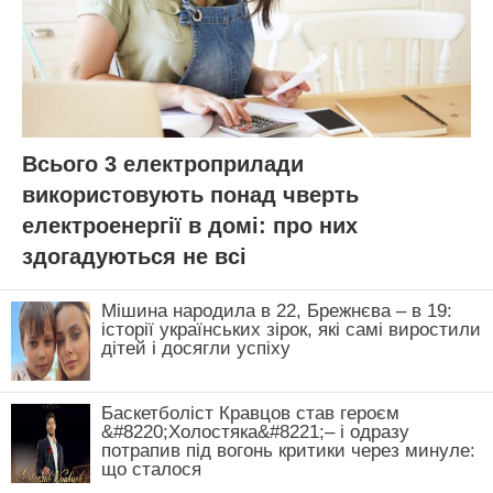
Всього 3 електроприлади
використовують понад чверть
електроенергії в домі: про них
здогадуються не всі
Мішина народила в 22, Брежнєва – в 19:
історії українських зірок, які самі виростили
дітей і досягли успіху
Баскетболіст Кравцов став героєм
&#8220;Холостяка&#8221;– і одразу
потрапив під вогонь критики через минуле:
що сталося