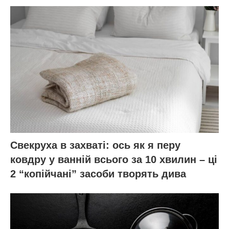
Свекруха в захваті: ось як я перу
ковдру у ванній всього за 10 хвилин – ці
2 “копійчані” засоби творять дива