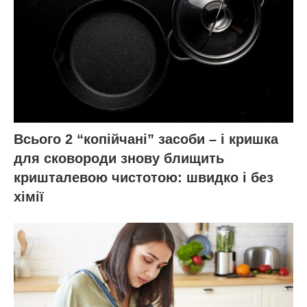
Всього 2 “копійчані” засоби – і кришка
для сковороди знову блищить
кришталевою чистотою: швидко і без
хімії