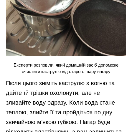
Експерти розповіли, який домашній засіб допоможе
очистити каструлю від старого шару нагару
Після цього зніміть каструлю з вогню та
дайте їй трішки охолонути, але не
зливайте воду одразу. Коли вода стане
теплою, злийте її та пройдіться по дну
звичайною м’якою губкою. Нагар буде
відходити пластівцями, а вам залишиться