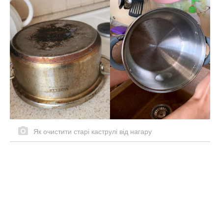
Як очистити старі каструлі від нагару