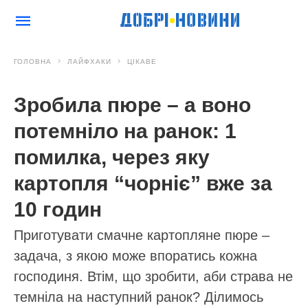
ГОЛОВНА
ЛАЙФХАКИ
ЦІКАВЕ
Зробила пюре – а воно
потемніло на ранок: 1
помилка, через яку
картопля “чорніє” вже за
10 годин
Приготувати смачне картопляне пюре –
задача, з якою може впоратись кожна
господиня. Втім, що зробити, аби страва не
темніла на наступний ранок? Ділимось