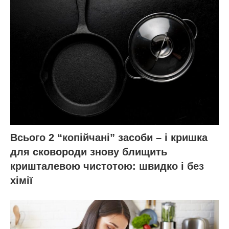
Всього 2 “копійчані” засоби – і кришка
для сковороди знову блищить
кришталевою чистотою: швидко і без
хімії