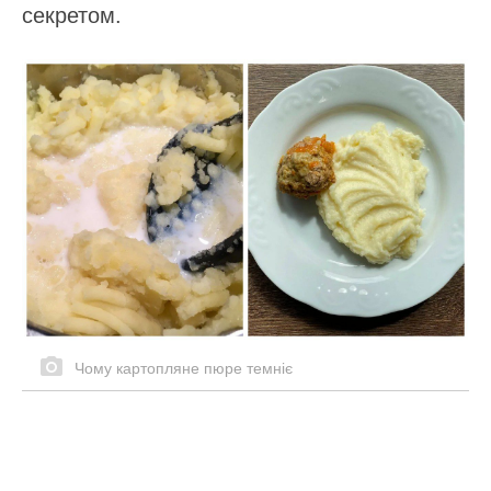
секретом.
Чому картопляне пюре темніє