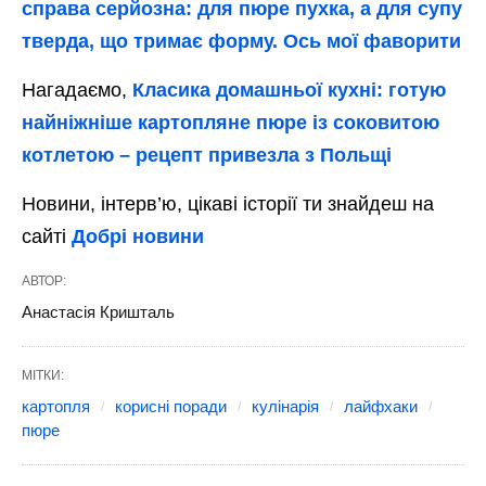
справа серйозна: для пюре пухка, а для супу
тверда, що тримає форму. Ось мої фаворити
Нагадаємо,
Класика домашньої кухні: готую
найніжніше картопляне пюре із соковитою
котлетою – рецепт привезла з Польщі
Новини, інтерв’ю, цікаві історії ти знайдеш на
сайті
Добрі новини
АВТОР:
Анастасія Кришталь
МІТКИ:
картопля
корисні поради
кулінарія
лайфхаки
пюре