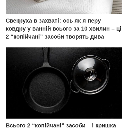
Свекруха в захваті: ось як я перу
ковдру у ванній всього за 10 хвилин – ці
2 “копійчані” засоби творять дива
Всього 2 “копійчані” засоби – і кришка