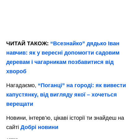
ЧИТАЙ ТАКОЖ:
“Всезнайко” дядько Іван
навчив: як у вересні допомогти садовим
деревам і чагарникам позбавитися від
хвороб
Нагадаємо,
“Поганці” на городі: як вивести
капустянку, від вигляду якої – хочеться
верещати
Новини, інтерв’ю, цікаві історії ти знайдеш на
сайті
Добрі новини