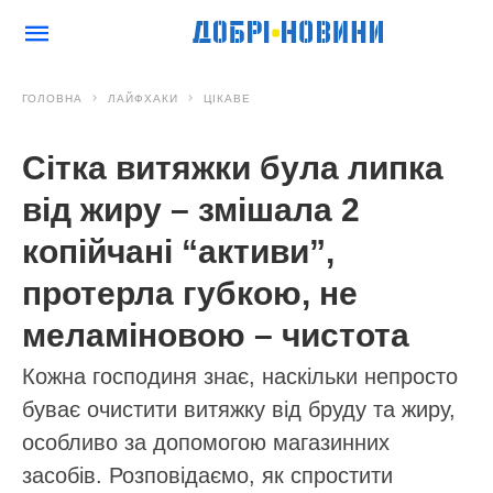
ГОЛОВНА
ЛАЙФХАКИ
ЦІКАВЕ
Сітка витяжки була липка
від жиру – змішала 2
копійчані “активи”,
протерла губкою, не
меламіновою – чистота
Кожна господиня знає, наскільки непросто
буває очистити витяжку від бруду та жиру,
особливо за допомогою магазинних
засобів. Розповідаємо, як спростити