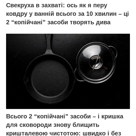
Свекруха в захваті: ось як я перу
ковдру у ванній всього за 10 хвилин – ці
2 “копійчані” засоби творять дива
Всього 2 “копійчані” засоби – і кришка
для сковороди знову блищить
кришталевою чистотою: швидко і без