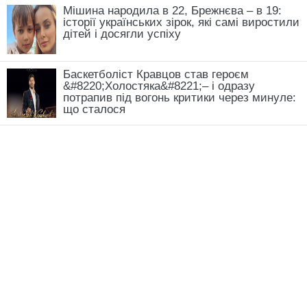
Мішина народила в 22, Брежнєва – в 19:
історії українських зірок, які самі виростили
дітей і досягли успіху
Баскетболіст Кравцов став героєм
&#8220;Холостяка&#8221;– і одразу
потрапив під вогонь критики через минуле:
що сталося