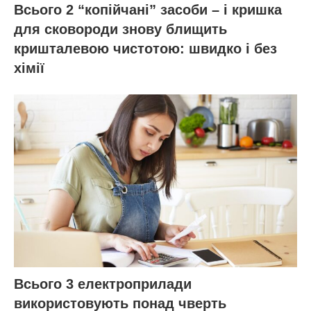
Всього 2 “копійчані” засоби – і кришка
для сковороди знову блищить
кришталевою чистотою: швидко і без
хімії
Всього 3 електроприлади
використовують понад чверть