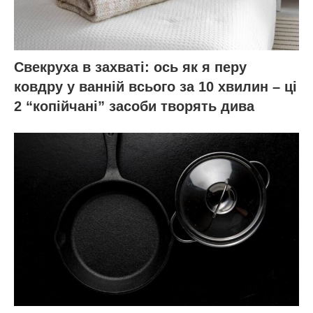
Свекруха в захваті: ось як я перу
ковдру у ванній всього за 10 хвилин – ці
2 “копійчані” засоби творять дива