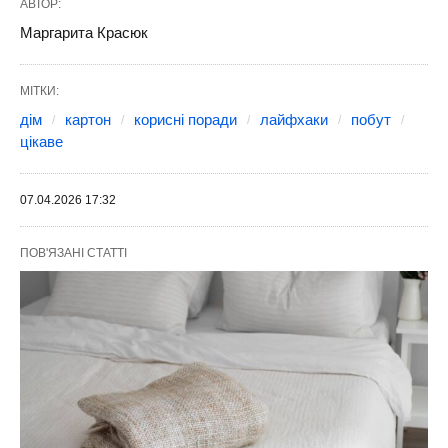
АВТОР:
Маргарита Красюк
МІТКИ:
дім
картон
корисні поради
лайфхаки
побут
цікаве
07.04.2026 17:32
ПОВ'ЯЗАНІ СТАТТІ