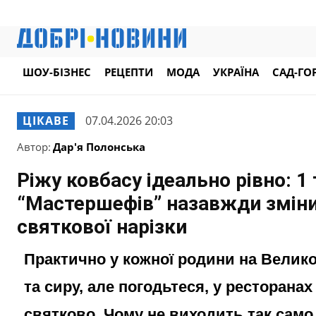
ШОУ-БІЗНЕС
РЕЦЕПТИ
МОДА
УКРАЇНА
САД-ГО
ЦІКАВЕ
07.04.2026 20:03
Автор:
Дар'я Полонська
Ріжу ковбасу ідеально рівно: 1
“Мастершефів” назавжди зміни
святкової нарізки
Практично у кожної родини на Велико
та сиру, але погодьтеся, у ресторанах
святково. Чому не виходить так сам