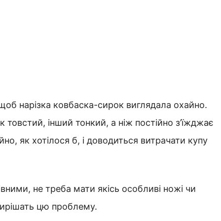
 щоб нарізка ковбаска-сирок виглядала охайно.
 товстий, інший тонкий, а ніж постійно з’їжджає
айно, як хотілося б, і доводиться витрачати купу
вними, не треба мати якісь особливі ножі чи
вирішать цю проблему.