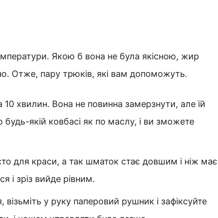
емператури. Якою б вона не була якісною, жир
дно. Отже, пару трюків, які вам допоможуть.
 10 хвилин. Вона не повинна замерзнути, але їй
о будь-якій ковбасі як по маслу, і ви зможете
сто для краси, а так шматок стає довшим і ніж має
я і зріз вийде рівним.
, візьміть у руку паперовий рушник і зафіксуйте