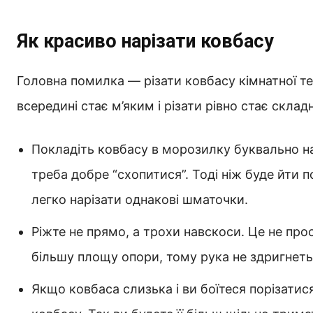
Як красиво нарізати ковбасу
Головна помилка — різати ковбасу кімнатної т
всередині стає м’яким і різати рівно стає скла
Покладіть ковбасу в морозилку буквально на
треба добре “схопитися”. Тоді ніж буде йти п
легко нарізати однакові шматочки.
Ріжте не прямо, а трохи навскоси. Це не про
більшу площу опори, тому рука не здригнетьс
Якщо ковбаса слизька і ви боїтеся порізатися