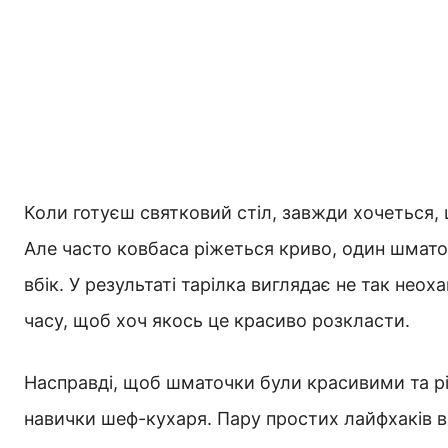
Коли готуєш святковий стіл, завжди хочеться,
Але часто ковбаса ріжеться криво, один шматок
вбік. У результаті тарілка виглядає не так неох
часу, щоб хоч якось це красиво розкласти.
Насправді, щоб шматочки були красивими та рі
навички шеф-кухаря. Пару простих лайфхаків 