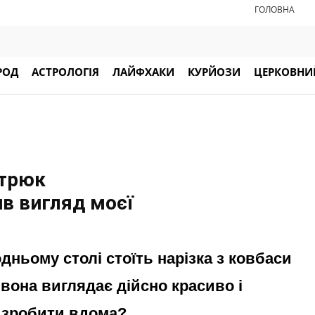
ГОЛОВНА
РОД
АСТРОЛОГІЯ
ЛАЙФХАКИ
КУРЙОЗИ
ЦЕРКОВНИЙ
 трюк
в вигляд моєї
дньому столі стоїть нарізка з ковбаси
 вона виглядає дійсно красиво і
о зробити вдома?