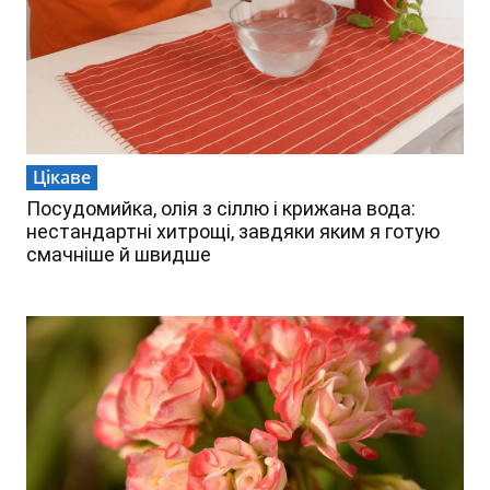
Цікаве
Посудомийка, олія з сіллю і крижана вода:
нестандартні хитрощі, завдяки яким я готую
смачніше й швидше