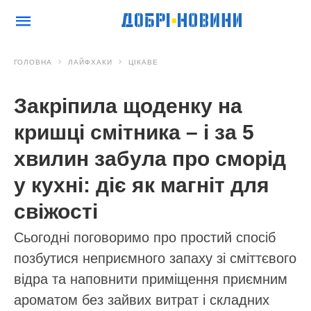
ГОЛОВНА
ЛАЙФХАКИ
ЦІКАВЕ
Закріпила щоденку на
кришці смітника – і за 5
хвилин забула про сморід
у кухні: діє як магніт для
свіжості
Сьогодні поговоримо про простий спосіб
позбутися неприємного запаху зі сміттєвого
відра та наповнити приміщення приємним
ароматом без зайвих витрат і складних