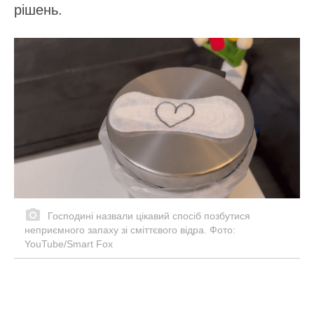
рішень.
Господині назвали цікавий спосіб позбутися
неприємного запаху зі сміттєвого відра. Фото:
YouTube/Smart Fox