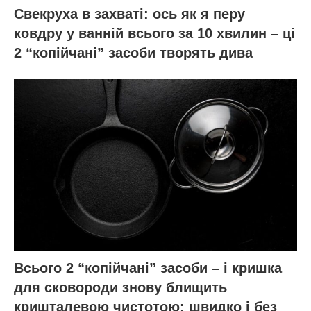
Свекруха в захваті: ось як я перу
ковдру у ванній всього за 10 хвилин – ці
2 “копійчані” засоби творять дива
Всього 2 “копійчані” засоби – і кришка
для сковороди знову блищить
кришталевою чистотою: швидко і без