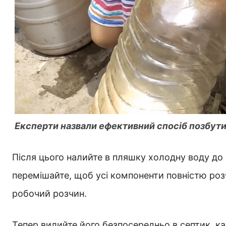
Експерти назвали ефективний спосіб позбути
Після цього налийте в пляшку холодну воду до
перемішайте, щоб усі компоненти повністю роз
робочий розчин.
Тепер вилийте його безпосередньо в септик, ка