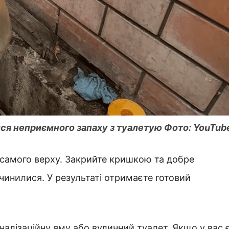
ся неприємного запаху з туалетую Фото: YouTub
 самого верху. Закрийте кришкою та добре
чинилися. У результаті отримаєте готовий
налізаційну яму або вуличний туалет. Якщо у вас 