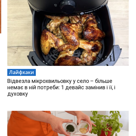
Лайфхаки
Відвезла мікрохвильовку у село – більше
немає в ній потреби: 1 девайс замінив і її, і
духовку