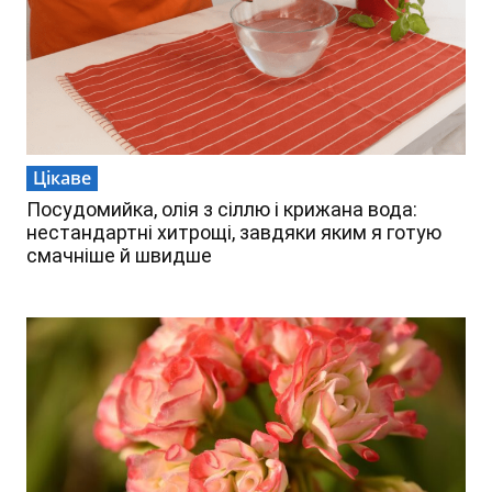
Цікаве
Посудомийка, олія з сіллю і крижана вода:
нестандартні хитрощі, завдяки яким я готую
смачніше й швидше