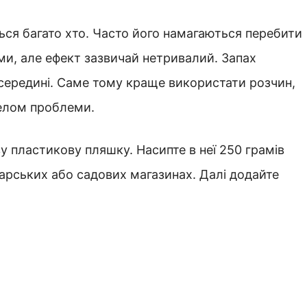
ся багато хто. Часто його намагаються перебити
и, але ефект зазвичай нетривалий. Запах
середині. Саме тому краще використати розчин,
релом проблеми.
ву пластикову пляшку. Насипте в неї 250 грамів
дарських або садових магазинах. Далі додайте