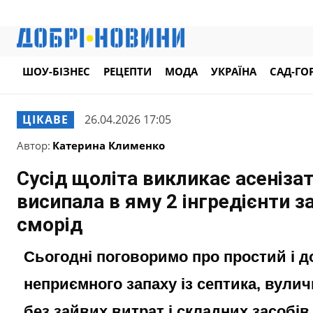
ШОУ-БІЗНЕС
РЕЦЕПТИ
МОДА
УКРАЇНА
САД-ГО
ЦІКАВЕ
26.04.2026 17:05
Автор:
Катерина Клименко
Сусід щоліта викликає асенізат
висипала в яму 2 інгредієнти за
сморід
Сьогодні поговоримо про простий і д
неприємного запаху із септика, вулич
без зайвих витрат і складних засобів