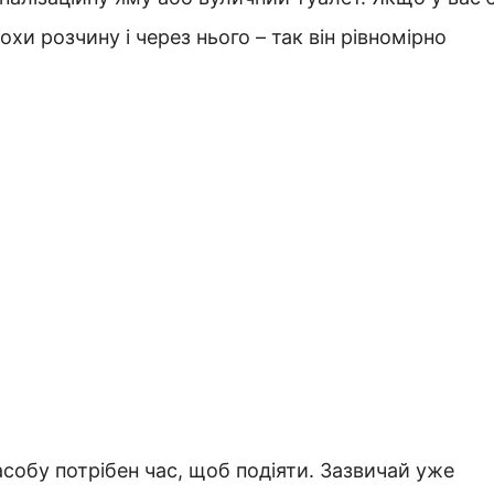
охи розчину і через нього – так він рівномірно
асобу потрібен час, щоб подіяти. Зазвичай уже