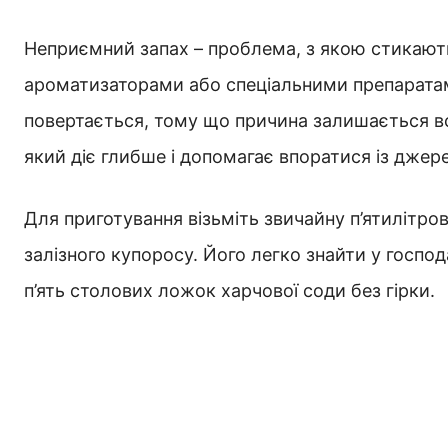
Неприємний запах – проблема, з якою стикають
ароматизаторами або спеціальними препаратам
повертається, тому що причина залишається в
який діє глибше і допомагає впоратися із дже
Для приготування візьміть звичайну п’ятилітро
залізного купоросу. Його легко знайти у госпо
п’ять столових ложок харчової соди без гірки.