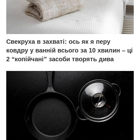
Свекруха в захваті: ось як я перу
ковдру у ванній всього за 10 хвилин – ці
2 “копійчані” засоби творять дива