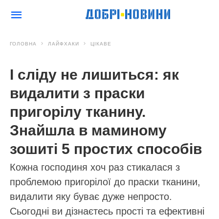
ГОЛОВНА
ЛАЙФХАКИ
ЦІКАВЕ
І сліду не лишиться: як
видалити з праски
пригорілу тканину.
Знайшла в маминому
зошиті 5 простих способів
Кожна господиня хоч раз стикалася з
проблемою пригорілої до праски тканини,
видалити яку буває дуже непросто.
Сьогодні ви дізнаєтесь прості та ефективні