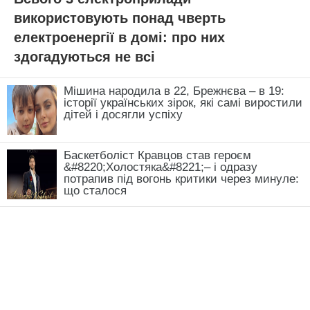
використовують понад чверть
електроенергії в домі: про них
здогадуються не всі
Мішина народила в 22, Брежнєва – в 19:
історії українських зірок, які самі виростили
дітей і досягли успіху
Баскетболіст Кравцов став героєм
&#8220;Холостяка&#8221;– і одразу
потрапив під вогонь критики через минуле:
що сталося