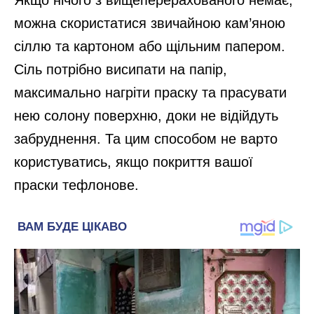
Якщо нічого з вищеперерахованого немає,
можна скористатися звичайною кам’яною
сіллю та картоном або щільним папером.
Сіль потрібно висипати на папір,
максимально нагріти праску та прасувати
нею солону поверхню, доки не відійдуть
забруднення. Та цим способом не варто
користуватись, якщо покриття вашої
праски тефлонове.