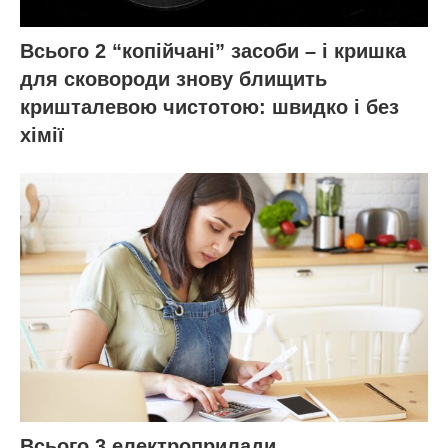
Всього 2 “копійчані” засоби – і кришка
для сковороди знову блищить
кришталевою чистотою: швидко і без
хімії
Всього 3 електроприлади