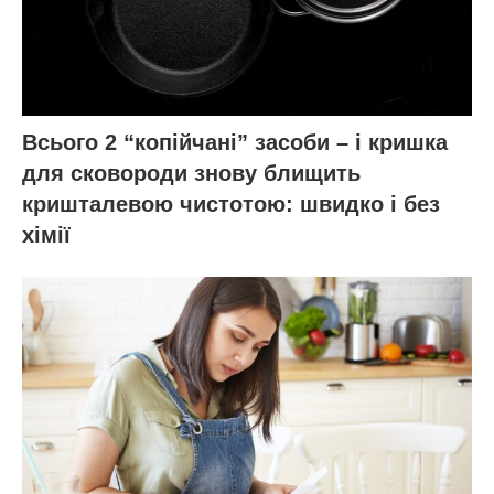
ЧИТАЙ ТАКОЖ:
1 ложка під корінь – і
заміокулькас росте як трава: бульби з
картоплю, а нові пагони лізуть без черги