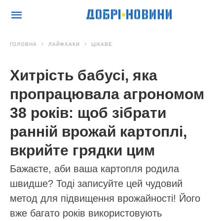
ГОЛОВНА
ЛАЙФХАКИ
ЦІКАВЕ
Хитрість бабусі, яка
пропрацювала агрономом
38 років: щоб зібрати
ранній врожай картоплі,
вкрийте грядки цим
Бажаєте, аби ваша картопля родила
швидше? Тоді записуйте цей чудовий
метод для підвищення врожайності! Його
вже багато років використовують