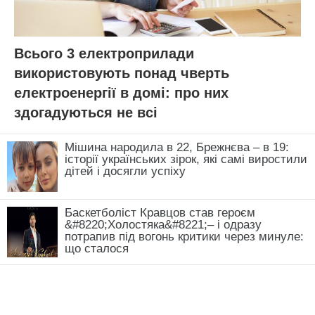
Нагадаємо,
1 літр під корінці – і в помідорів
відкрилось “друге дихання”: з одного куща
збираю повне відро томатів
Новини, інтерв’ю, цікаві історії ти знайдеш на
сайті
Добрі новини
АВТОР:
Євгенія Кужненкова
МІТКИ:
агроволокно
картопля
корисні поради
лайфхаки
15.07.2024 12:43
ПОВ'ЯЗАНІ СТАТТІ