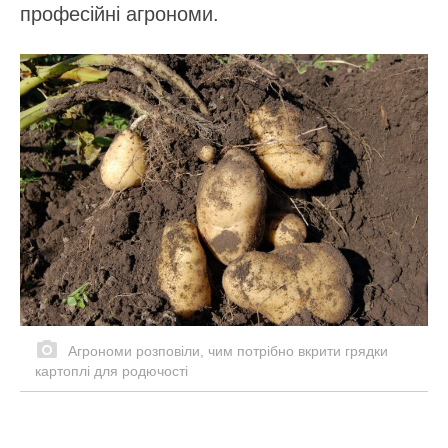
професійні агрономи.
Агрономи розповіли, чим потрібно вкрити грядки
картоплі для родючості