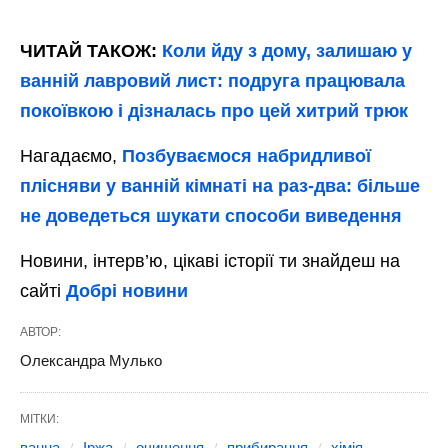
ЧИТАЙ ТАКОЖ:
Коли йду з дому, залишаю у
ванній лавровий лист: подруга працювала
покоївкою і дізналась про цей хитрий трюк
Нагадаємо,
Позбуваємося набридливої
плісняви у ванній кімнаті на раз-два: більше
не доведеться шукати способи виведення
Новини, інтерв’ю, цікаві історії ти знайдеш на
сайті
Добрі новини
АВТОР:
Олександра Мулько
МІТКИ:
ванна
Іржа
очищення
прибирання
хімія