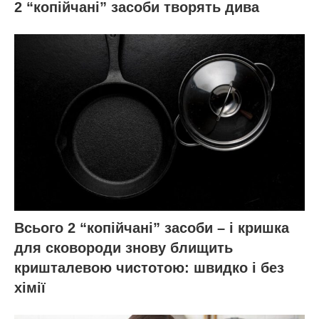
2 “копійчані” засоби творять дива
Всього 2 “копійчані” засоби – і кришка
для сковороди знову блищить
кришталевою чистотою: швидко і без
хімії