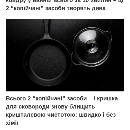
ковдру у ванній всього за 10 хвилин – ці
2 “копійчані” засоби творять дива
Всього 2 “копійчані” засоби – і кришка
для сковороди знову блищить
кришталевою чистотою: швидко і без
хімії