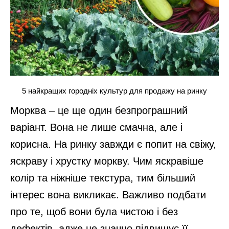
5 найкращих городніх культур для продажу на ринку
Морква – це ще один безпрограшний
варіант. Вона не лише смачна, але і
корисна. На ринку завжди є попит на свіжу,
яскраву і хрустку моркву. Чим яскравіше
колір та ніжніше текстура, тим більший
інтерес вона викликає. Важливо подбати
про те, щоб вони була чистою і без
дефектів, адже це значно підвищує її