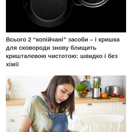
Всього 2 “копійчані” засоби – і кришка
для сковороди знову блищить
кришталевою чистотою: швидко і без
хімії