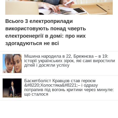
Всього 3 електроприлади
використовують понад чверть
електроенергії в домі: про них
здогадуються не всі
Мішина народила в 22, Брежнєва – в 19:
історії українських зірок, які самі виростили
дітей і досягли успіху
Баскетболіст Кравцов став героєм
&#8220;Холостяка&#8221;– і одразу
потрапив під вогонь критики через минуле:
що сталося