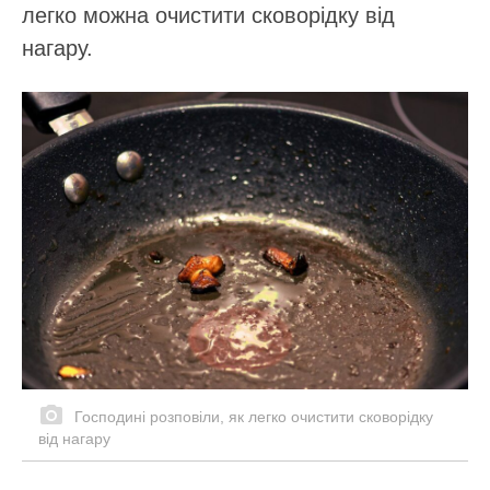
легко можна очистити сковорідку від
нагару.
Господині розповіли, як легко очистити сковорідку
від нагару