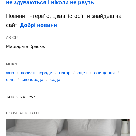
не здуваються і ніколи не рвуть
Новини, інтерв’ю, цікаві історії ти знайдеш на
сайті
Добрі новини
АВТОР:
Маргарита Красюк
МІТКИ:
жир
корисні поради
нагар
оцет
очищення
сіль
сковорода
сода
14.08.2024 17:57
ПОВ'ЯЗАНІ СТАТТІ