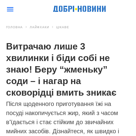
ГОЛОВНА
ЛАЙФХАКИ
ЦІКАВЕ
Витрачаю лише 3
хвилинки і біди собі не
знаю! Беру “жменьку”
соди – і нагар на
сковорідці вмить зникає
Після щоденного приготування їжі на
посуді накопичується жир, який з часом
в'їдається і стає стійким до звичайних
мийних засобів. Дізнайтеся, як швидко і