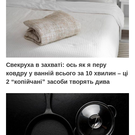
Свекруха в захваті: ось як я перу
ковдру у ванній всього за 10 хвилин – ці
2 “копійчані” засоби творять дива