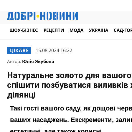
ШОУ-БІЗНЕС
РЕЦЕПТИ
МОДА
УКРАЇНА
САД-ГО
ЦІКАВЕ
15.08.2024 16:22
Автор:
Юлія Якубова
Натуральне золото для вашого 
спішити позбуватися виливків 
ділянці
Такі гості вашого саду, як дощові че
ваших насаджень. Екскременти, залиш
естетичні, але також корисні.