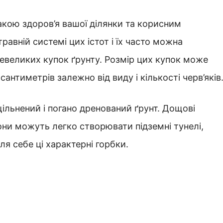
акою здоров’я вашої ділянки та корисним
авній системі цих істот і їх часто можна
 невеликих купок ґрунту. Розмір цих купок може
сантиметрів залежно від виду і кількості черв’яків
ільнений і погано дренований ґрунт. Дощові
они можуть легко створювати підземні тунелі,
я себе ці характерні горбки.