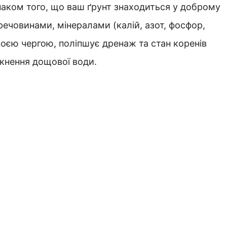
наком того, що ваш ґрунт знаходиться у доброму
речовинами, мінералами (калій, азот, фосфор,
 своєю чергою, поліпшує дренаж та стан коренів
кнення дощової води.