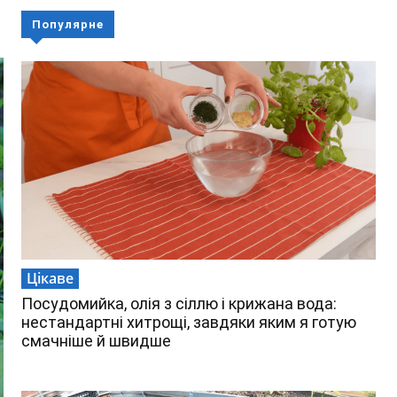
Популярне
Цікаве
Посудомийка, олія з сіллю і крижана вода:
нестандартні хитрощі, завдяки яким я готую
смачніше й швидше