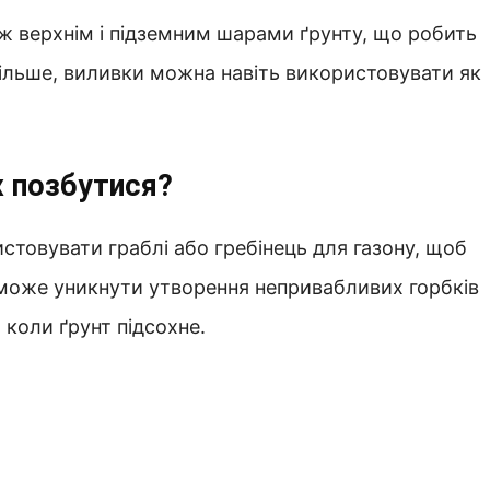
іж верхнім і підземним шарами ґрунту, що робить
більше, виливки можна навіть використовувати як
х позбутися?
товувати граблі або гребінець для газону, щоб
поможе уникнути утворення непривабливих горбків
 коли ґрунт підсохне.