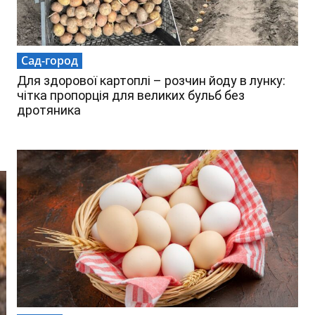
Сад-город
Для здорової картоплі – розчин йоду в лунку:
чітка пропорція для великих бульб без
дротяника