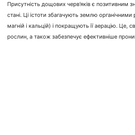
Присутність дощових черв’яків є позитивним з
стані. Ці істоти збагачують землю органічними 
магній і кальцій) і покращують її аерацію. Це,
рослин, а також забезпечує ефективніше прони