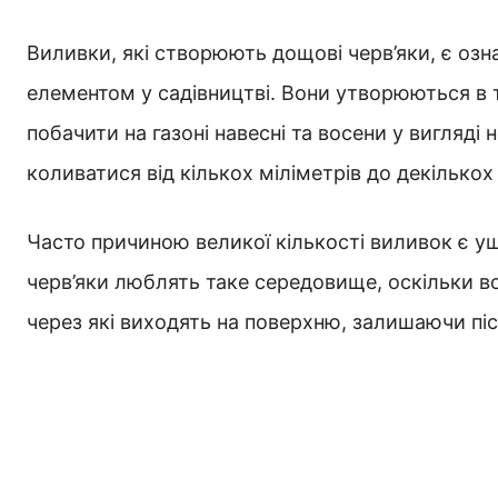
Виливки, які створюють дощові черв’яки, є озн
елементом у садівництві. Вони утворюються в тр
побачити на газоні навесні та восени у вигляді
коливатися від кількох міліметрів до декількох 
Часто причиною великої кількості виливок є ущ
черв’яки люблять таке середовище, оскільки в
через які виходять на поверхню, залишаючи післ