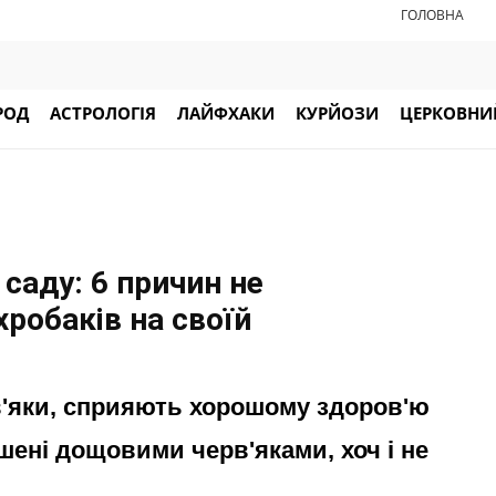
ГОЛОВНА
РОД
АСТРОЛОГІЯ
ЛАЙФХАКИ
КУРЙОЗИ
ЦЕРКОВНИЙ
саду: 6 причин не
хробаків на своїй
рв'яки, сприяють хорошому здоров'ю
ені дощовими черв'яками, хоч і не