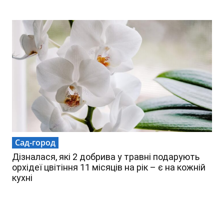
Сад-город
Дізналася, які 2 добрива у травні подарують
орхідеї цвітіння 11 місяців на рік – є на кожній
кухні