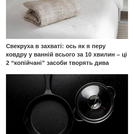
Свекруха в захваті: ось як я перу
ковдру у ванній всього за 10 хвилин – ці
2 “копійчані” засоби творять дива