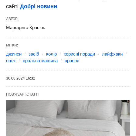
сайті
Добрі новини
АВТОР:
Маргарита Красюк
МІТКИ:
джинси
засіб
колір
корисні поради
лайфхаки
оцет
пральна машина
прання
30.08.2024 16:32
ПОВ'ЯЗАНІ СТАТТІ