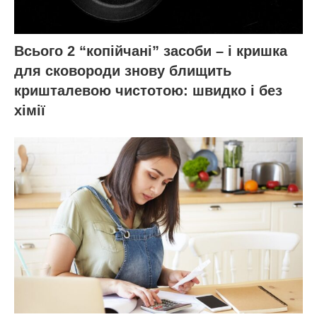
Всього 2 “копійчані” засоби – і кришка
для сковороди знову блищить
кришталевою чистотою: швидко і без
хімії