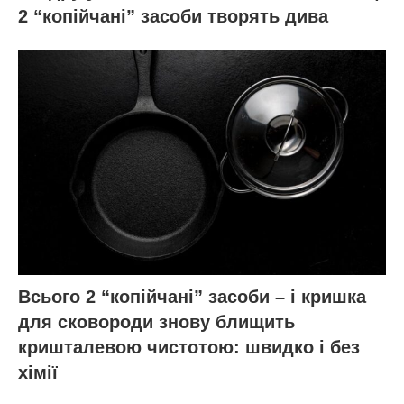
2 “копійчані” засоби творять дива
Всього 2 “копійчані” засоби – і кришка
для сковороди знову блищить
кришталевою чистотою: швидко і без
хімії