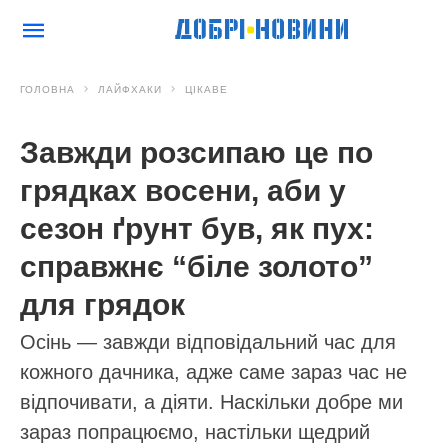
ГОЛОВНА
ЛАЙФХАКИ
ЦІКАВЕ
Завжди розсипаю це по
грядках восени, аби у
сезон ґрунт був, як пух:
справжнє “біле золото”
для грядок
Осінь — завжди відповідальний час для
кожного дачника, адже саме зараз час не
відпочивати, а діяти. Наскільки добре ми
зараз попрацюємо, настільки щедрий