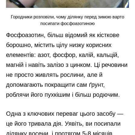
Городники розповіли, чому ділянку перед зимою варто
посипати фосфоазотиною
Фосфоазотин, більш відомий як кісткове
борошно, містить цілу низку корисних
елементів: азот, фосфор, калій, кальцій,
магній і навіть залізо з цинком. Ці речовини
не просто живлять рослини, але й
допомагають покращити сам ґрунт,
роблячи його пухкішим і більш родючим.
Одна з ключових переваг цього засобу —
це його тривала дія. Уявіть, ви посипали
ділянку восени, і протягом 5-8 місяців