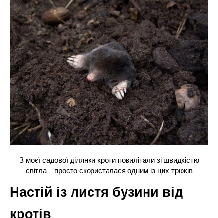
З моєї садової ділянки кроти повилітали зі швидкістю
світла – просто скористалася одним із цих трюків
Настій із листя бузини від
кротів