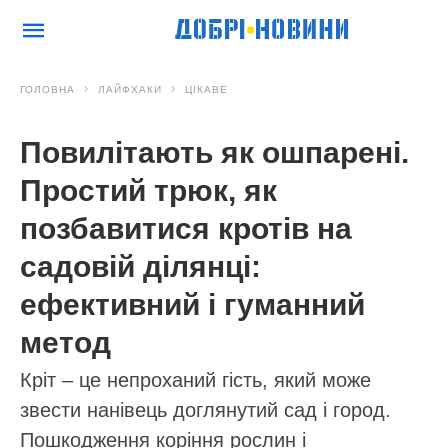
ГОЛОВНА
ЛАЙФХАКИ
ЦІКАВЕ
Повилітають як ошпарені.
Простий трюк, як
позбавитися кротів на
садовій ділянці:
ефективний і гуманний
метод
Кріт – це непроханий гість, який може
звести нанівець доглянутий сад і город.
Пошкодження коріння рослин і