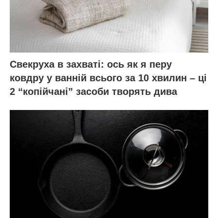
Свекруха в захваті: ось як я перу
ковдру у ванній всього за 10 хвилин – ці
2 “копійчані” засоби творять дива