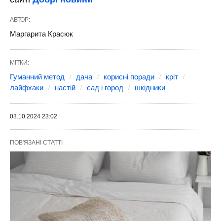
АВТОР:
Маргарита Красюк
МІТКИ:
Гуманний метод
дача
корисні поради
кріт
лайфхаки
настій
сад і город
шкідники
03.10.2024 23:02
ПОВ'ЯЗАНІ СТАТТІ