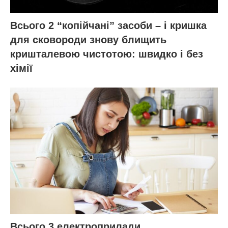
Всього 2 “копійчані” засоби – і кришка
для сковороди знову блищить
кришталевою чистотою: швидко і без
хімії
Всього 3 електроприлади