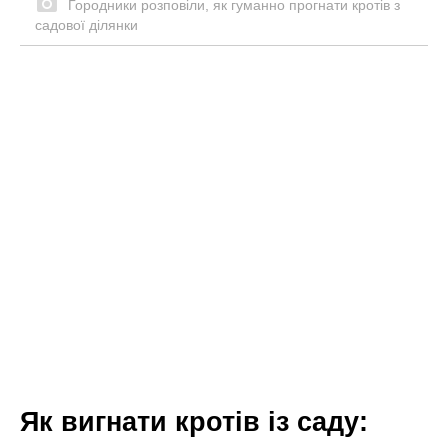
Городники розповіли, як гуманно прогнати кротів з
садової ділянки
Як вигнати кротів із саду: