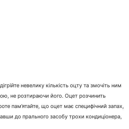
ігрійте невелику кількість оцту та змочіть ним
кою, не розтираючи його. Оцет розчинить
Проте пам’ятайте, що оцет має специфічний запах,
давши до прального засобу трохи кондиціонера,