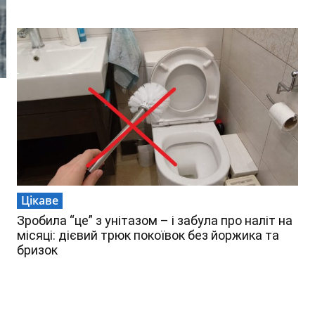
Цікаве
Зробила “це” з унітазом – і забула про наліт на
місяці: дієвий трюк покоївок без йоржика та
бризок