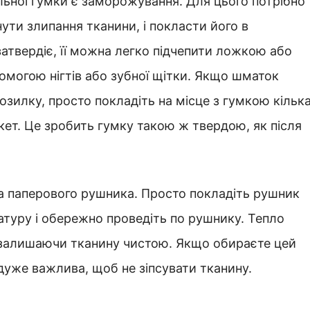
льної гумки є заморожування. Для цього потрібно
ути злипання тканини, і покласти його в
атвердіє, її можна легко підчепити ложкою або
омогою нігтів або зубної щітки. Якщо шматок
зилку, просто покладіть на місце з гумкою кільк
кет. Це зробить гумку такою ж твердою, як після
та паперового рушника. Просто покладіть рушник
ратуру і обережно проведіть по рушнику. Тепло
, залишаючи тканину чистою. Якщо обираєте цей
дуже важлива, щоб не зіпсувати тканину.