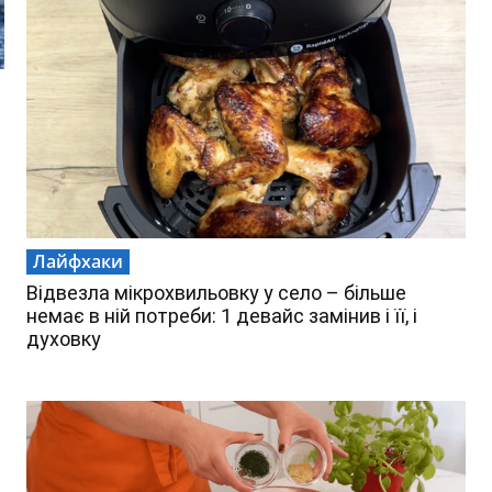
Лайфхаки
Відвезла мікрохвильовку у село – більше
немає в ній потреби: 1 девайс замінив і її, і
духовку