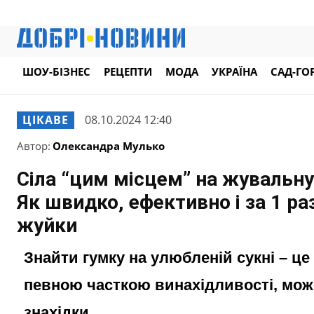
ШОУ-БІЗНЕС
РЕЦЕПТИ
МОДА
УКРАЇНА
САД-ГО
ЦІКАВЕ
08.10.2024 12:40
Автор:
Олександра Мулько
Сіла “цим місцем” на жувальну
Як швидко, ефективно і за 1 раз
жуйки
Знайти гумку на улюбленій сукні – це
певною часткою винахідливості, можн
знахідки.