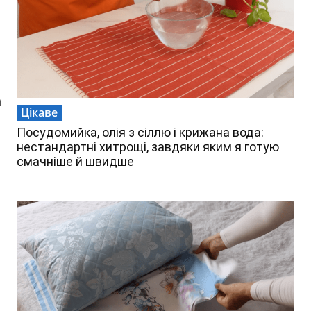
а
Цікаве
Посудомийка, олія з сіллю і крижана вода:
нестандартні хитрощі, завдяки яким я готую
смачніше й швидше