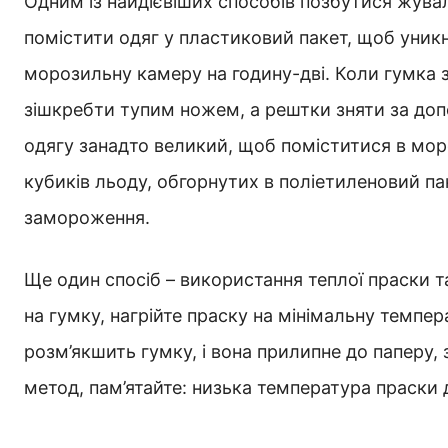
Одним із найдієвіших способів позбутися жува
помістити одяг у пластиковий пакет, щоб уникн
морозильну камеру на годину-дві. Коли гумка з
зішкребти тупим ножем, а рештки зняти за доп
одягу занадто великий, щоб поміститися в моро
кубиків льоду, обгорнутих в поліетиленовий па
замороження.
Ще один спосіб – використання теплої праски 
на гумку, нагрійте праску на мінімальну темпе
розм’якшить гумку, і вона прилипне до паперу
метод, пам’ятайте: низька температура праски 