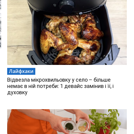
Лайфхаки
Відвезла мікрохвильовку у село – більше
немає в ній потреби: 1 девайс замінив і її, і
духовку