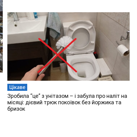
Цікаве
Зробила “це” з унітазом – і забула про наліт на
місяці: дієвий трюк покоївок без йоржика та
бризок