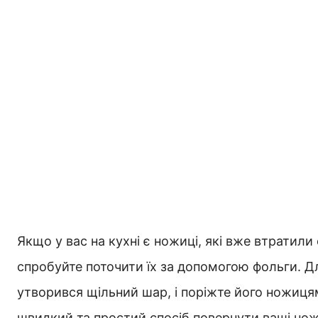
Якщо у вас на кухні є ножиці, які вже втратили 
спробуйте поточити їх за допомогою фольги. Дл
утворився щільний шар, і поріжте його ножицям
швидкий та простий спосіб повернути ваші нож