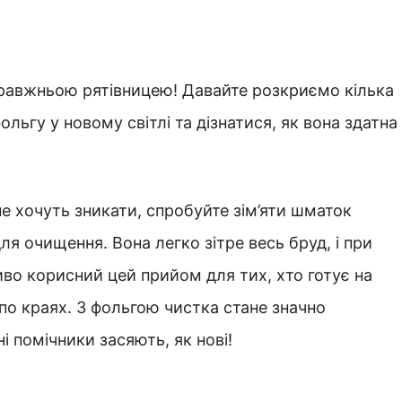
правжньою рятівницею! Давайте розкриємо кілька
льгу у новому світлі та дізнатися, як вона здатна
не хочуть зникати, спробуйте зім’яти шматок
ля очищення. Вона легко зітре весь бруд, і при
во корисний цей прийом для тих, хто готує на
 по краях. З фольгою чистка стане значно
 помічники засяють, як нові!