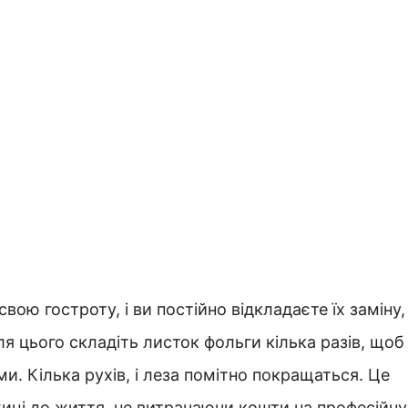
свою гостроту, і ви постійно відкладаєте їх заміну,
я цього складіть листок фольги кілька разів, щоб
и. Кілька рухів, і леза помітно покращаться. Це
иці до життя, не витрачаючи кошти на професійну