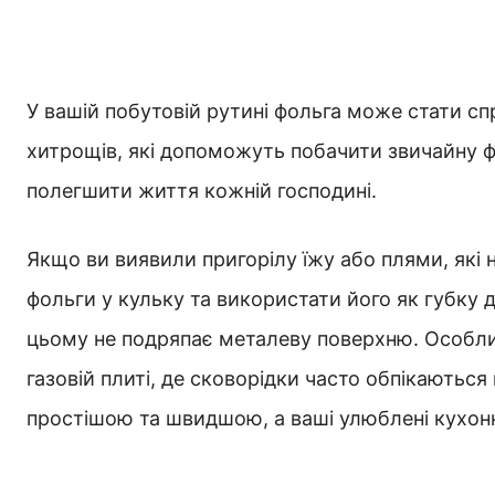
У вашій побутовій рутині фольга може стати с
хитрощів, які допоможуть побачити звичайну фо
полегшити життя кожній господині.
Якщо ви виявили пригорілу їжу або плями, які 
фольги у кульку та використати його як губку д
цьому не подряпає металеву поверхню. Особли
газовій плиті, де сковорідки часто обпікаються
простішою та швидшою, а ваші улюблені кухонні