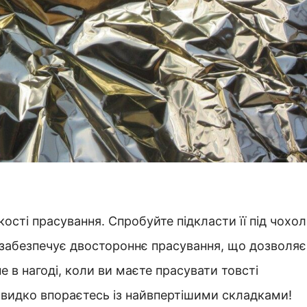
сті прасування. Спробуйте підкласти її під чохол
і забезпечує двостороннє прасування, що дозволяє
 в нагоді, коли ви маєте прасувати товсті
 швидко впораєтесь із найвпертішими складками!