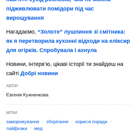
підживлювати помідори під час
вирощування
Нагадаємо,
“Золоте” лушпиння зі смітника:
як я перетворила кухонні відходи на еліксир
для огірків. Спробувала і ахнула
Новини, інтерв’ю, цікаві історії ти знайдеш на
сайті
Добрі новини
АВТОР:
Євгенія Кужненкова
МІТКИ:
заморожування
зберігання
корисні поради
лайфхаки
мед