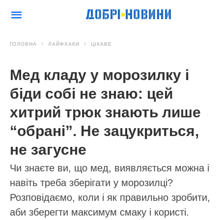
ГОЛОВНА
ЛАЙФХАКИ
ЦІКАВЕ
Мед кладу у морозилку і
біди собі не знаю: цей
хитрий трюк знають лише
“обрані”. Не зацукриться,
не загусне
Чи знаєте ви, що мед, виявляється можна і
навіть треба зберігати у морозилці?
Розповідаємо, коли і як правильно зробити,
аби зберегти максимум смаку і користі.