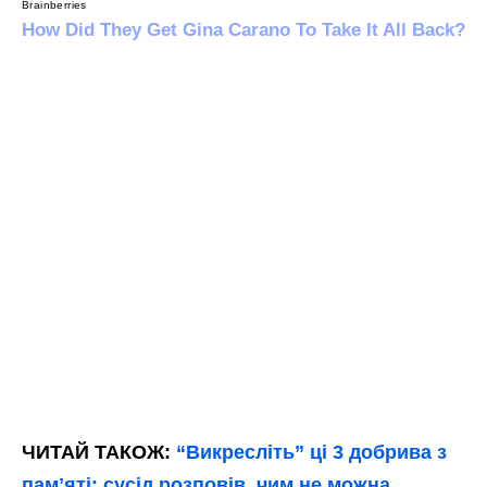
ЧИТАЙ ТАКОЖ:
“Викресліть” ці 3 добрива з
памʼяті: сусід розповів, чим не можна