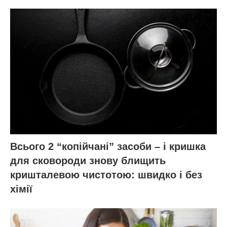
Всього 2 “копійчані” засоби – і кришка
для сковороди знову блищить
кришталевою чистотою: швидко і без
хімії