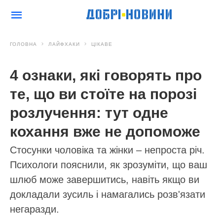
ГОЛОВНА
ЛАЙФХАКИ
ЦІКАВЕ
4 ознаки, які говорять про
те, що ви стоїте на порозі
розлучення: тут одне
кохання вже не допоможе
Стосунки чоловіка та жінки – непроста річ.
Психологи пояснили, як зрозуміти, що ваш
шлюб може завершитись, навіть якщо ви
докладали зусиль і намагались розв'язати
негаразди.