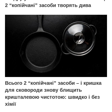
2 “копійчані” засоби творять дива
Всього 2 “копійчані” засоби – і кришка
для сковороди знову блищить
кришталевою чистотою: швидко і без
хімії