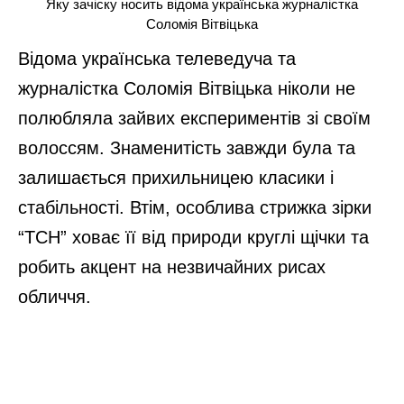
Яку зачіску носить відома українська журналістка
Соломія Вітвіцька
Відома українська телеведуча та
журналістка Соломія Вітвіцька ніколи не
полюбляла зайвих експериментів зі своїм
волоссям. Знаменитість завжди була та
залишається прихильницею класики і
стабільності. Втім, особлива стрижка зірки
“ТСН” ховає її від природи круглі щічки та
робить акцент на незвичайних рисах
обличчя.