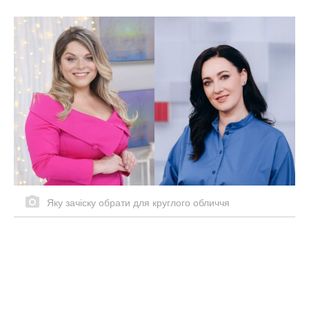
Яку зачіску обрати для круглого обличчя