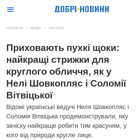
ГОЛОВНА
МОДА
ЗАЧІСКИ
Приховають пухкі щоки:
найкращі стрижки для
круглого обличчя, як у
Нелі Шовкопляс і Соломії
Вітвіцької
Відомі українські ведучі Неля Шовкопляс і
Соломія Вітвіцька продемонстрували, яку
зачіску найкраще робити тим красуням, у
кого від природи кругле лице.