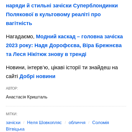
наряди й стильні зачіски Суперблондинки
Полякової в культовому реаліті про
вагітність
Нагадаємо,
Модний каскад – головна зачіска
2023 року: Надя Дорофєєва, Віра Брежнєва
та Леся Нікітюк знову в тренді
Новини, інтерв’ю, цікаві історії ти знайдеш на
сайті
Добрі новини
АВТОР:
Анастасія Кришталь
МІТКИ:
зачіски
Неля Шовкопляс
обличчя
Соломія
Вітвіцька