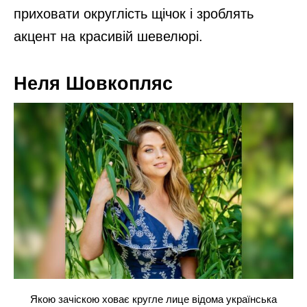
приховати округлість щічок і зроблять
акцент на красивій шевелюрі.
Неля Шовкопляс
Якою зачіскою ховає кругле лице відома українська